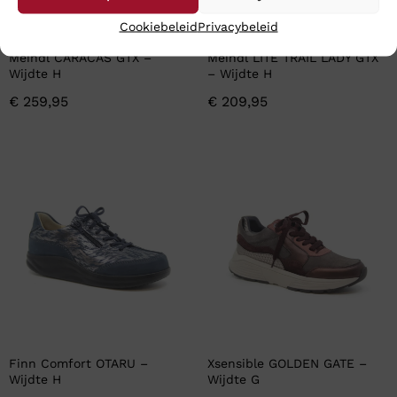
Cookiebeleid
Privacybeleid
Meindl CARACAS GTX –
Meindl LITE TRAIL LADY GTX
Wijdte H
– Wijdte H
€
259,95
€
209,95
Finn Comfort OTARU –
Xsensible GOLDEN GATE –
Wijdte H
Wijdte G