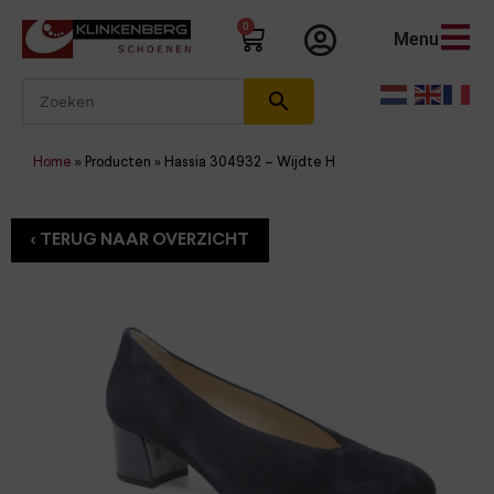
0
Menu
Home
»
Producten
»
Hassia 304932 – Wijdte H