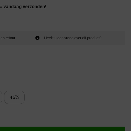
 = vandaag verzonden!
 en retour
Heeft u een vraag over dit product?
45⅔