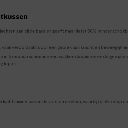
htkussen
hten aan bij de basis en geeft maar liefst 58% minder schokbel
?
 vaak veroorzaakt door een gebrek aan kracht en beweeglijkhei
in fixerende schoenen verzwakken de spieren en dragen uiteindel
ig lopen.
uchtkussen tussen de voet en de vloer, waarbij bij elke stap e