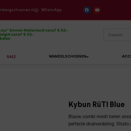
enbergschoenen.nl
WhatsApp
tour* binnen Nederland vanaf € 50,-
elgië vanaf € 50,-
ikelen
WANDELSCHOENEN
ACC
SALE
Mephisto
Sandalen
Sneakers
Solidus
Slippers
Veterschoenen
Kybun RüTI Blue
Waldläufer
Sneakers
Verbandpantoffels
Blauw combi mesh heren sneak
Xsensible
perfecte drukverdeling. Strato
Veterschoenen
Wandelschoenen