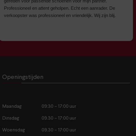
gereden voor passende schoenen voor mijn partner.
Professioneel en attent geholpen. Echt een aanrader. De
verkoopster was professioneel en vriendelijk. Wij zijn blij.
Openingstijden
Maandag
09:30 – 17:00 uur
Dinsdag
09.30 – 17:00 uur
Woensdag
09.30 – 17:00 uur