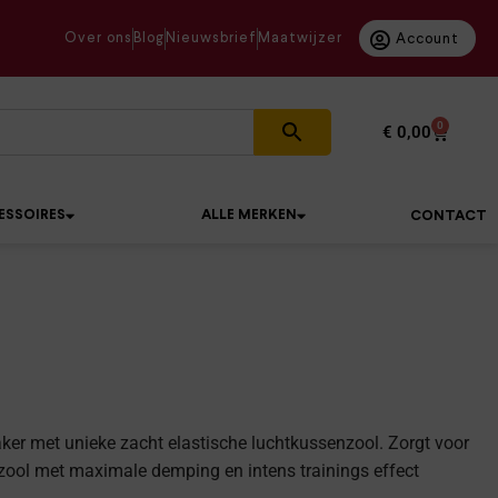
Over ons
Blog
Nieuwsbrief
Maatwijzer
Account
0
€
0,00
ESSOIRES
ALLE MERKEN
CONTACT
er met unieke zacht elastische luchtkussenzool. Zorgt voor
 zool met maximale demping en intens trainings effect