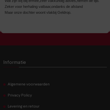
Wat zijn wij blij ermee,zeer vakkundig advies,nemen de tijd.
Zeker voor herhaling vatbaar,ondanks de afstand
Maar onze dochter woont vlakbij Geldrop.
Informatie
Algemene voorwaarden
Privacy Policy
Levering en retour