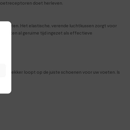
 voetreceptoren doet herleven.
gesloten. Het elastische, verende luchtkussen zorgt voor
peuten al geruime tijd ingezet als effectieve
at je lekker loopt op de juiste schoenen voor uw voeten. Is
op.