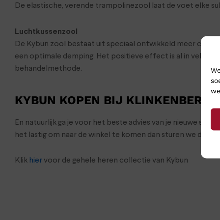
De elastische, verende trampolinezool laat de voet elke s
Luchtkussenzool
De Kybun zool bestaat uit speciaal ontwikkeld meer compon
een optimale demping. Het positieve effect is al in vele s
behandelmethode.
We
so
we
KYBUN KOPEN BIJ KLINKENBERG
En natuurlijk ga je voor het beste advies van je nieuwe sch
het lastig om naar de winkel te komen dan sturen we de sc
Klik
hier
voor de gehele heren collectie van Kybun