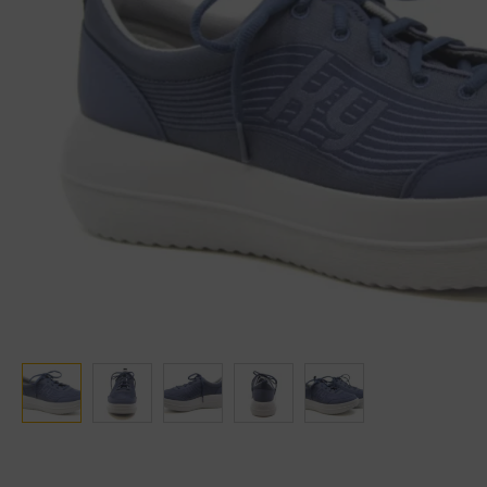
Ganter
Lowa
Verbandschoenen (externe website)
Pantoffels
GIJS
Meindl