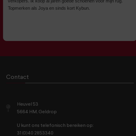
verkopers. Ik koop al jaren goede schoenen voor mijn rug.
Topmerken als Joya en sinds kort Kybun.
Contact
Heuvel 53
5664 HM, Geldrop
U kunt ons telefonisch bereiken op:
31 (0)40 2853340