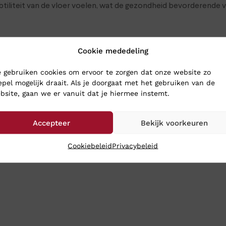
ubtiliteit van de vloer voelen, wat de gezondheid bevorderende
enten polyurethaan (PU), waarin miljoenen luchtbellen zijn op
Cookie mededeling
tudies onderzocht. Daarnaast wordt Kybun door diverse fysiothera
 gebruiken cookies om ervoor te zorgen dat onze website zo
epel mogelijk draait. Als je doorgaat met het gebruiken van de
bsite, gaan we er vanuit dat je hiermee instemt.
 SCHOENEN
Accepteer
Bekijk voorkeuren
oenen naar Klinkenberg Schoenen in Geldrop. Dan weet je zeker d
hoenen toch gewoon naar je op: bestel ze online in onze websh
Cookiebeleid
Privacybeleid