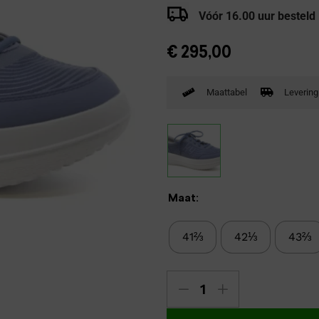
Verbandpantoffels
Vóór 16.00 uur besteld
Wandelschoenen
€
295,00
Maattabel
Levering
Maat:
41⅔
42⅓
43⅔