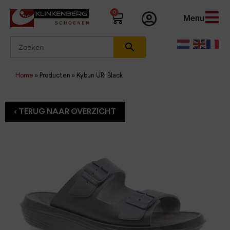
0
Menu
Home
»
Producten
»
Kybun URI Black