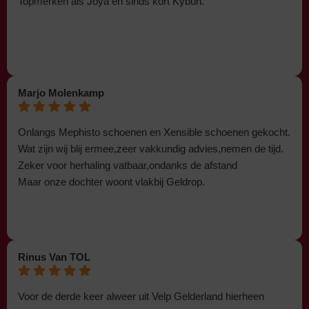
Topmerken als Joya en sinds kort Kybun.
Marjo Molenkamp
Onlangs Mephisto schoenen en Xensible schoenen gekocht.
Wat zijn wij blij ermee,zeer vakkundig advies,nemen de tijd.
Zeker voor herhaling vatbaar,ondanks de afstand
Maar onze dochter woont vlakbij Geldrop.
Rinus Van TOL
Voor de derde keer alweer uit Velp Gelderland hierheen