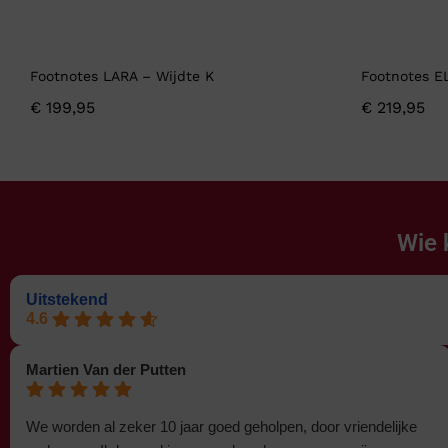
Footnotes LARA – Wijdte K
Footnotes E
€
199,95
€
219,95
Wie 
Uitstekend
4.6
Martien Van der Putten
We worden al zeker 10 jaar goed geholpen, door vriendelijke