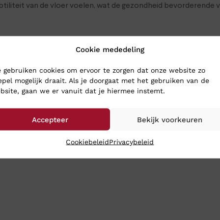
ubtiliteit van de vloer voelen, wat de gezondheid bevorderende
enten polyurethaan (PU), waarin miljoenen luchtbellen zijn op
Cookie mededeling
tudies onderzocht. Daarnaast wordt Kybun door diverse fysiothera
 gebruiken cookies om ervoor te zorgen dat onze website zo
epel mogelijk draait. Als je doorgaat met het gebruiken van de
bsite, gaan we er vanuit dat je hiermee instemt.
 SCHOENEN
Accepteer
Bekijk voorkeuren
oenen naar Klinkenberg Schoenen in Geldrop. Dan weet je zeker d
hoenen toch gewoon naar je op: bestel ze online in onze websh
Cookiebeleid
Privacybeleid