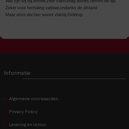
Wat zijn wij blij ermee,zeer vakkundig advies,nemen de tijd.
Zeker voor herhaling vatbaar,ondanks de afstand
Maar onze dochter woont vlakbij Geldrop.
Informatie
Algemene voorwaarden
Privacy Policy
Levering en retour