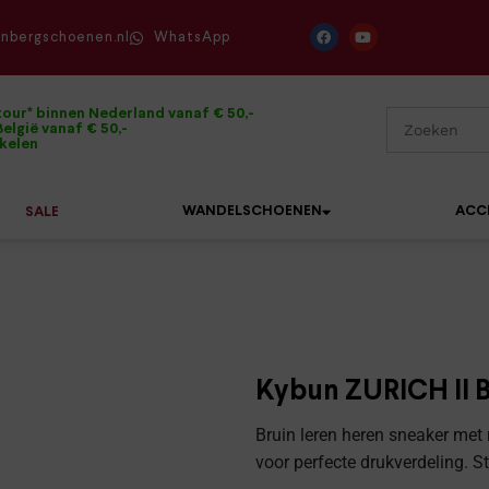
enbergschoenen.nl
WhatsApp
tour* binnen Nederland vanaf € 50,-
elgië vanaf € 50,-
ikelen
WANDELSCHOENEN
ACC
SALE
Mephisto
Sandalen
Sneakers
Solidus
Slippers
Veterschoenen
Kybun ZURICH II 
Waldläufer
Sneakers
Verbandpantoffels
Bruin leren heren sneaker met 
Xsensible
voor perfecte drukverdeling. S
Veterschoenen
Wandelschoenen