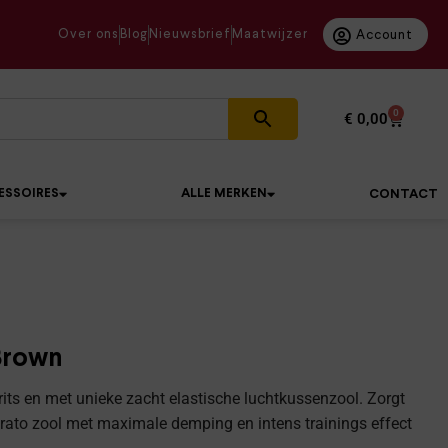
Over ons
Blog
Nieuwsbrief
Maatwijzer
Account
0
€
0,00
ESSOIRES
ALLE MERKEN
CONTACT
Brown
rits en met unieke zacht elastische luchtkussenzool. Zorgt
trato zool met maximale demping en intens trainings effect