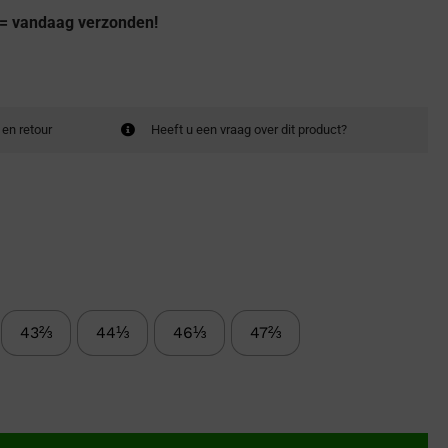
 = vandaag verzonden!
 en retour
Heeft u een vraag over dit product?
43⅔
44⅓
46⅓
47⅔