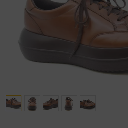
Ganter
Lowa
Verbandschoenen (externe website)
Pantoffels
GIJS
Meindl