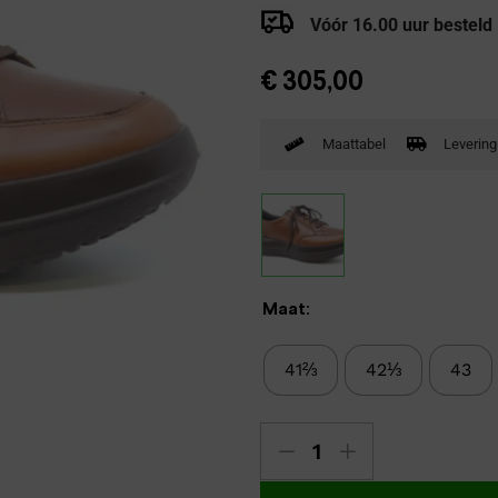
Verbandpantoffels
Vóór 16.00 uur besteld
Wandelschoenen
€
305,00
Maattabel
Levering
Maat:
41⅔
42⅓
43