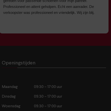
gereden voor passende schoenen voor mijn partner.
Professioneel en attent geholpen. Echt een aanrader. De
verkoopster was professioneel en vriendelijk. Wij zijn blij.
Openingstijden
Maandag
09:30 – 17:00 uur
Dinsdag
09.30 – 17:00 uur
Woensdag
09.30 – 17:00 uur