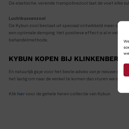
De elastische, verende trampolinezool laat de voet elke s
Luchtkussenzool
De Kybun zool bestaat uit speciaal ontwikkeld meer compon
een optimale demping. Het positieve effect is al in vele s
behandelmethode.
We
so
we
KYBUN KOPEN BIJ KLINKENBERG
En natuurlijk ga je voor het beste advies van je nieuwe sch
het lastig om naar de winkel te komen dan sturen we de sc
Klik
hier
voor de gehele heren collectie van Kybun