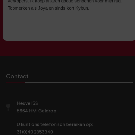
verkopers. Ik koop al jaren goede schoenen voor mijn rug.
Topmerken als Joya en sinds kort Kybun.
Contact
Heuvel 53
5664 HM, Geldrop
U kunt ons telefonisch bereiken op:
31 (0)40 2853340