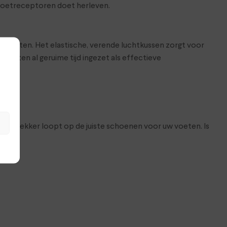
 voetreceptoren doet herleven.
gesloten. Het elastische, verende luchtkussen zorgt voor
peuten al geruime tijd ingezet als effectieve
at je lekker loopt op de juiste schoenen voor uw voeten. Is
op.