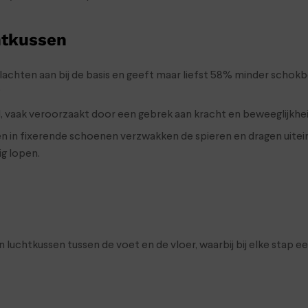
htkussen
hten aan bij de basis en geeft maar liefst 58% minder schokbel
?
 vaak veroorzaakt door een gebrek aan kracht en beweeglijkhei
in fixerende schoenen verzwakken de spieren en dragen uiteindel
ig lopen.
uchtkussen tussen de voet en de vloer, waarbij bij elke stap e