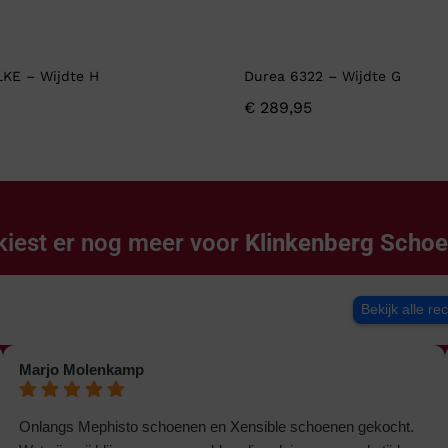
LKE – Wijdte H
Durea 6322 – Wijdte G
€
289,95
kiest er nog meer voor
Klinkenberg Scho
Bekijk alle re
Marjo Molenkamp
Onlangs Mephisto schoenen en Xensible schoenen gekocht.