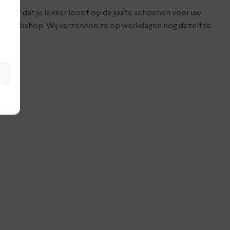
zeker dat je lekker loopt op de juiste schoenen voor uw
 onze webshop. Wij verzenden ze op werkdagen nog dezelfde