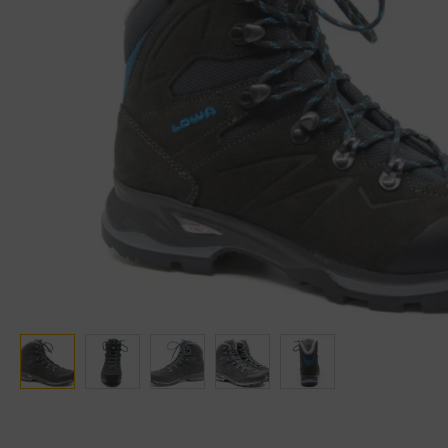
Ganter
Lowa
Verbandschoenen (externe website)
Pantoffels
GIJS
Meindl