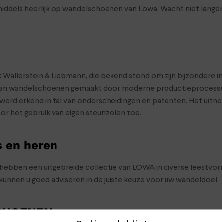
ddels heerlijk op wandelschoenen van Lowa. Wacht niet langer 
allerstein & Liebmann, die bekend stond om zijn bijzondere inn
e van wandelschoenen gemaakt door moderne productieprocessen
werd erkend in tal van onderscheidingen en patenten. Het uitne
r het gebruik van eigen steunzolen toe.
 en heren
ebben een uitgebreide collectie van LOWA in diverse leestvorm
kunnen u goed adviseren in de juiste keuze voor uw wandeldoel.
SCHOENEN