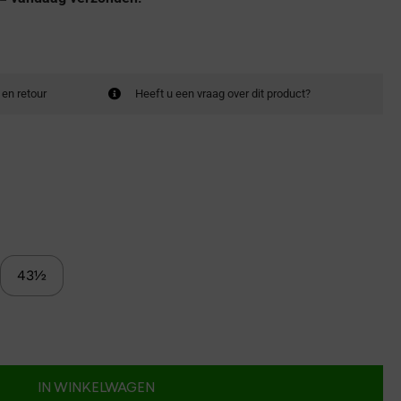
 en retour
Heeft u een vraag over dit product?
43½
IN WINKELWAGEN