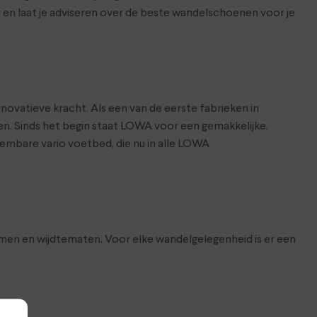
en laat je adviseren over de beste wandelschoenen voor je
ovatieve kracht. Als een van de eerste fabrieken in
. Sinds het begin staat LOWA voor een gemakkelijke,
embare vario voetbed, die nu in alle LOWA
en en wijdtematen. Voor elke wandelgelegenheid is er een