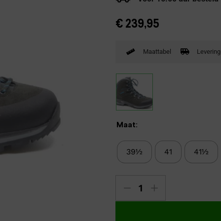
Verbandpantoffels
€
239,95
Wandelschoenen
Maattabel
Levering
Maat:
39½
41
41½