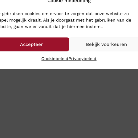
Cookie mededeling
ndelschoenen naar Klinkenberg Schoenen in Geldrop. Dan weet je 
 gebruiken cookies om ervoor te zorgen dat onze website zo
en we de schoenen toch gewoon naar je op: bestel ze online in
epel mogelijk draait. Als je doorgaat met het gebruiken van de
bsite, gaan we er vanuit dat je hiermee instemt.
Accepteer
Bekijk voorkeuren
Cookiebeleid
Privacybeleid