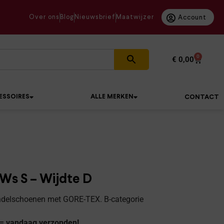
Over ons
Blog
Nieuwsbrief
Maatwijzer
Account
0
€
0,00
ESSOIRES
ALLE MERKEN
CONTACT
s S – Wijdte D
ndelschoenen met GORE-TEX. B-categorie
 = vandaag verzonden!