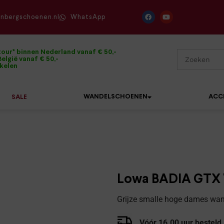
enbergschoenen.nl
WhatsApp
tour* binnen Nederland vanaf € 50,-
elgië vanaf € 50,-
ikelen
WANDELSCHOENEN
ACC
SALE
Mephisto
Sandalen
Sneakers
Solidus
Slippers
Veterschoenen
Lowa BADIA GTX W
Waldläufer
Sneakers
Verbandpantoffels
Grijze smalle hoge dames wa
Xsensible
Veterschoenen
Wandelschoenen
Vóór 16.00 uur besteld