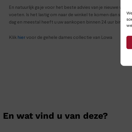
En natuurlijk ga je voor het beste advies van je nieuwe wa
We
voeten. Is het lastig om naar de winkel te komen dan stur
so
dag en meestal heeft u uw aankopen binnen 24 uur binnen.
we
Klik
hier
voor de gehele dames collectie van Lowa
En wat vind u van deze?