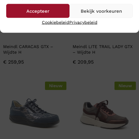
Accepteer
Bekijk voorkeuren
Cookiebeleid
Privacybeleid
Meindl CARACAS GTX –
Meindl LITE TRAIL LADY GTX
Wijdte H
– Wijdte H
€
259,95
€
209,95
Nieuw
Nieuw