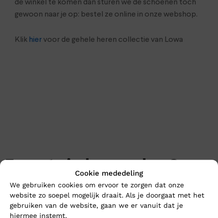
de winkel te komen dan sturen we de schoenen toch
gewoon naar je op: bestel ze online in onze webshop.
Klik
hier
voor de gehele heren collectie van Lowa
En wat vind u van deze?
Cookie mededeling
Nieuw
Nieuw
We gebruiken cookies om ervoor te zorgen dat onze
website zo soepel mogelijk draait. Als je doorgaat met het
gebruiken van de website, gaan we er vanuit dat je
hiermee instemt.