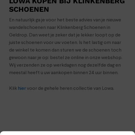
LOWA KOPEN BIJ KLINKENBERG
SCHOENEN
En natuurlijk ga je voor het beste advies van je nieuwe
wandelschoenen naar Klinkenberg Schoenen in
Geldrop. Dan weet je zeker dat je lekker loopt op de
juiste schoenen voor uw voeten. Is het lastig om naar
de winkel te komen dan sturen we de schoenen toch
gewoon naar je op: bestel ze online in onze webshop.
Wij verzenden ze op werkdagen nog dezelfde dag en
meestal heeft u uw aankopen binnen 24 uur binnen.
Klik
hier
voor de gehele heren collectie van Lowa.