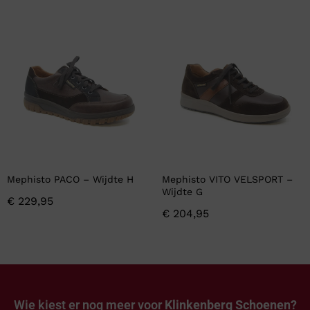
Mephisto PACO – Wijdte H
Mephisto VITO VELSPORT –
Wijdte G
€
229,95
€
204,95
Wie kiest er nog meer voor
Klinkenberg Schoenen?