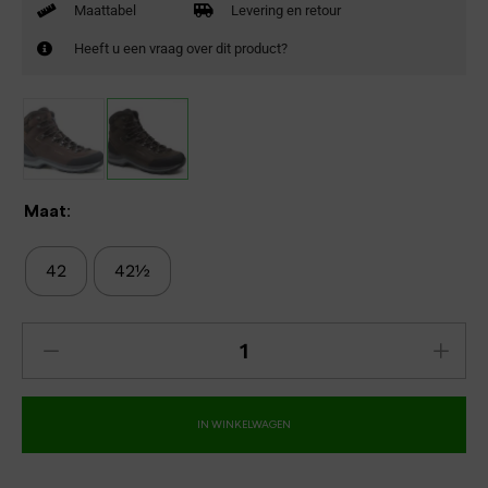
Maattabel
Levering en retour
Heeft u een vraag over dit product?
Maat:
42
42½
IN WINKELWAGEN