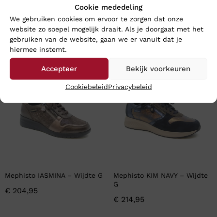
Cookie mededeling
We gebruiken cookies om ervoor te zorgen dat onze
website zo soepel mogelijk draait. Als je doorgaat met het
gebruiken van de website, gaan we er vanuit dat je
En wat vind u van deze?
hiermee instemt.
Accepteer
Bekijk voorkeuren
Cookiebeleid
Privacybeleid
Mephisto IASMINA – Wijdte G
Mephisto KIM NAVY – Wijdte
G
€
204,95
€
214,95