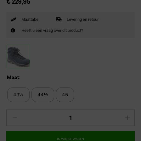
€
229,95
Maattabel
Levering en retour
Heeft u een vraag over dit product?
Maat:
43½
44½
45
IN WINKELWAGEN