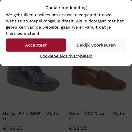
Cookie mededeling
We gebruiken cookies om ervoor te zorgen dat onze
website zo soepel mogelijk draait. Als je doorgaat met het
gebruiken van de website, gaan we er vanuit dat je
hiermee instemt.
En wat vind u van deze?
Accepteer
Bekijk voorkeuren
Cookiebeleid
Privacybeleid
Hartjes PHIL SHOE – Wijdte
Gabor 4002 Cacao – Wijdte
H
F
€
199,95
€
99,95