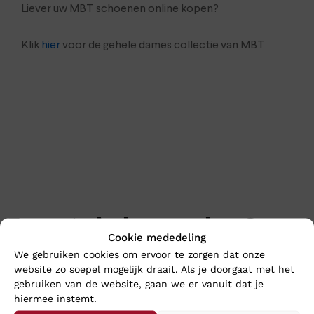
Liever uw MBT schoenen online kopen?
Klik
hier
voor de gehele dames collectie van MBT
En wat vind u van deze?
Cookie mededeling
We gebruiken cookies om ervoor te zorgen dat onze
Nieuw
Nieuw
website zo soepel mogelijk draait. Als je doorgaat met het
gebruiken van de website, gaan we er vanuit dat je
hiermee instemt.