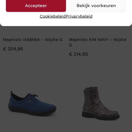
Accepteer
Bekijk voorkeuren
Cookiebeleid
Privacybeleid
Mephisto IASMINA – Wijdte G
Mephisto KIM NAVY – Wijdte
G
€
204,95
€
214,95