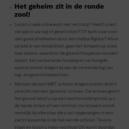
Het geheim zit in de ronde
zool!
Loopt u vaak onbewust niet rechtop? Heeft u last
van pijn in uw rug of gewrichten? Of kunt u uw voet
niet goed afwikkelen door een Hallux Rigidus? Als er
sprake is van instabiliteit, gaat het lichaam op zoek
naar balans, waardoor de gewrichtsspieren worden
belast. Een verbeterde houding en verhoogde
spieractiviteit dragen bij aan de vermindering van
rug- en gewrichtsklachten.
Mensen die een MBT schoen dragen voelen direct
verschil met een ‘gewone’ schoen. De schoen geeft
het gevoel alsof u op een zachte ondergrond i.p.v.
de harde straat of een trottoir. Uw lichaam wordt
namelijk bij elke stap die u zet opgevangen in een
zacht kussentje in de hak van de schoen. Tevens
staat en loopt u meer rechtop! Dit komt doordat