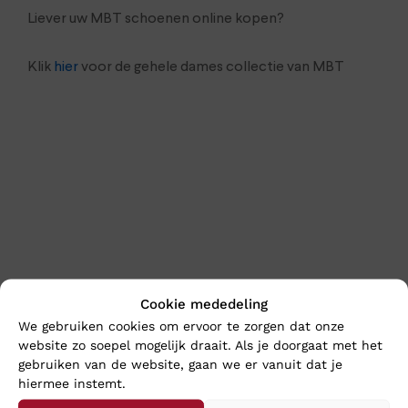
Liever uw MBT schoenen online kopen?
Klik
hier
voor de gehele dames collectie van MBT
En wat vind u van deze?
Cookie mededeling
We gebruiken cookies om ervoor te zorgen dat onze
website zo soepel mogelijk draait. Als je doorgaat met het
gebruiken van de website, gaan we er vanuit dat je
hiermee instemt.