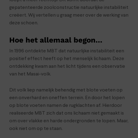
loopt u meer rechtop! Dit komt doordat de
gepatenteerde zoolconstructie natuurlijke instabiliteit
creëert. Wij vertellen u graag meer over de werking van
deze schoen.
Hoe het allemaal begon…
In 1996 ontdekte MBT dat natuurlijke instabiliteit een
positief effect heeft op het menselijk lichaam. Deze
ontdekking kwam aan het licht tijdens een observatie
van het Masai-volk.
Dit volk liep namelijk behendig met blote voeten op
een onverhard en oneffen terrein. En door het lopen
op blote voeten namen de rugklachten af. Hierdoor
realiseerde MBT zich dat ons lichaam niet gemaakt is
om over vlakke en harde ondergronden te lopen. Maar,
ook niet om op te staan.