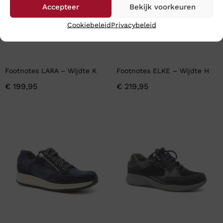
Accepteer
Bekijk voorkeuren
Cookiebeleid
Privacybeleid
Footnotes LARA – Wijdte K
Footnotes ELKE – Wijdte H
€
199,95
€
219,95