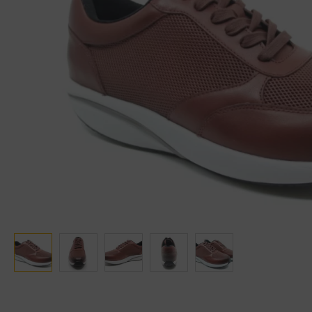
Ganter
Lowa
Verbandschoenen (externe website)
Pantoffels
GIJS
Meindl