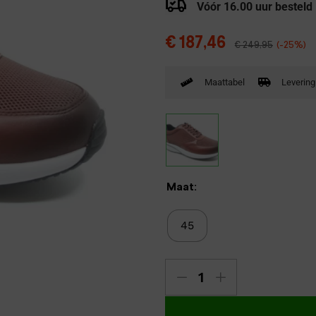
Vóór 16.00 uur besteld
Verbandpantoffels
Wandelschoenen
€
187,46
€
249,95
(-25%)
Maattabel
Levering
Maat:
45