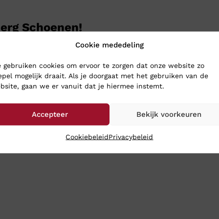
berg Schoenen!
Cookie mededeling
MBT schoenen zijn een goede oplossing voor hielspoor. Het is 
 gebruiken cookies om ervoor te zorgen dat onze website zo
epel mogelijk draait. Als je doorgaat met het gebruiken van de
bsite, gaan we er vanuit dat je hiermee instemt.
Schoenen is een MBT verkooppunt. Wij verkopen zowel MBT d
Accepteer
Bekijk voorkeuren
Cookiebeleid
Privacybeleid