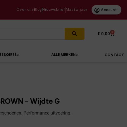
Over ons
Blog
Nieuwsbrief
Maatwijzer
Account
0
€
0,00
ESSOIRES
ALLE MERKEN
CONTACT
BROWN – Wijdte G
erschoenen. Performance uitvoering.