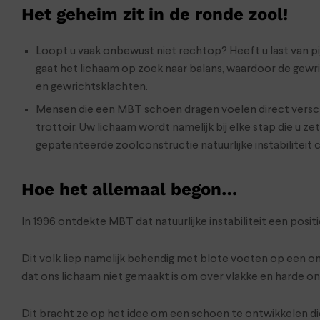
Het geheim zit in de ronde zool!
Loopt u vaak onbewust niet rechtop? Heeft u last van pijn
gaat het lichaam op zoek naar balans, waardoor de gewri
en gewrichtsklachten.
Mensen die een MBT schoen dragen voelen direct verschi
trottoir. Uw lichaam wordt namelijk bij elke stap die u 
gepatenteerde zoolconstructie natuurlijke instabiliteit 
Hoe het allemaal begon…
In 1996 ontdekte MBT dat natuurlijke instabiliteit een posi
Dit volk liep namelijk behendig met blote voeten op een o
dat ons lichaam niet gemaakt is om over vlakke en harde o
Dit bracht ze op het idee om een schoen te ontwikkelen d