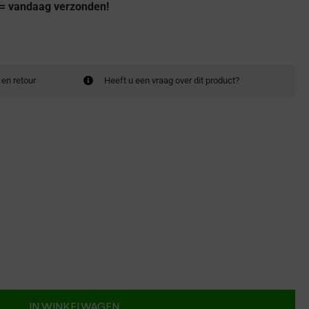
 = vandaag verzonden!
 en retour
Heeft u een vraag over dit product?
IN WINKELWAGEN