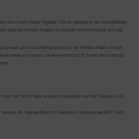
door een Hallux Rigidus? Als er sprake is van instabiliteit,
 spieractiviteit dragen bij aan de vermindering van rug-
 op een zachte ondergrond i.p.v. de harde straat of een
Tevens staat en loopt u meer rechtop! Dit komt doordat de
oen.
 aan het licht tijdens een observatie van het Masai-volk.
n namen de rugklachten af. Hierdoor realiseerde MBT zich