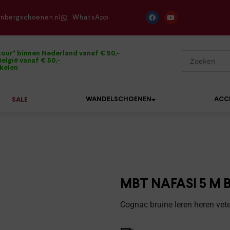
enbergschoenen.nl
WhatsApp
tour* binnen Nederland vanaf € 50,-
elgië vanaf € 50,-
ikelen
WANDELSCHOENEN
ACC
SALE
Mephisto
Sandalen
Sneakers
Solidus
Slippers
Veterschoenen
MBT NAFASI 5 M 
Waldläufer
Sneakers
Verbandpantoffels
Cognac bruine leren heren vet
Xsensible
Veterschoenen
Wandelschoenen