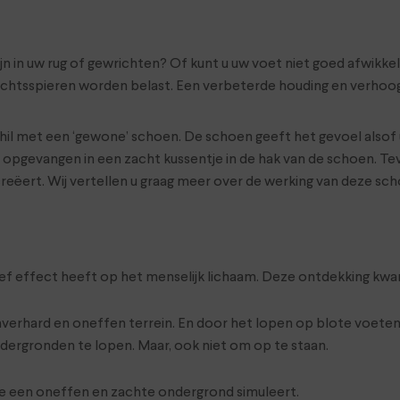
 in uw rug of gewrichten? Of kunt u uw voet niet goed afwikkelen 
chtsspieren worden belast. Een verbeterde houding en verhoogde
l met een ‘gewone’ schoen. De schoen geeft het gevoel alsof u
zet opgevangen in een zacht kussentje in de hak van de schoen. 
creëert. Wij vertellen u graag meer over de werking van deze sch
tief effect heeft op het menselijk lichaam. Deze ontdekking kwam
nverhard en oneffen terrein. En door het lopen op blote voete
ndergronden te lopen. Maar, ook niet om op te staan.
ie een oneffen en zachte ondergrond simuleert.