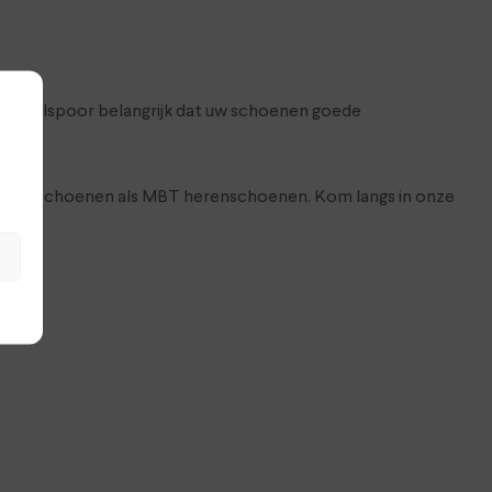
bij hielspoor belangrijk dat uw schoenen goede
amesschoenen als MBT herenschoenen. Kom langs in onze