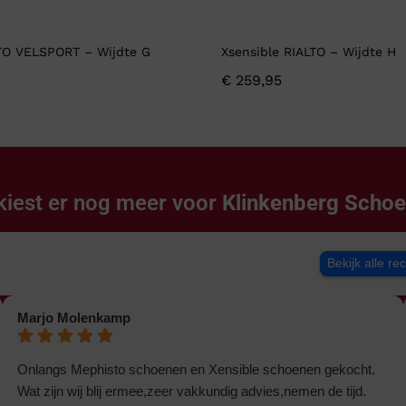
TO VELSPORT – Wijdte G
Xsensible RIALTO – Wijdte H
€
259,95
kiest er nog meer voor
Klinkenberg Scho
Bekijk alle re
Marjo Molenkamp
Onlangs Mephisto schoenen en Xensible schoenen gekocht.
Wat zijn wij blij ermee,zeer vakkundig advies,nemen de tijd.