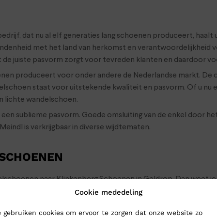
edrijf, dat nu al elf generaties lang schoenen produceert, haalt
denheid met het land van herkomst en verantwoordelijkheid voor
 de juiste pasvorm zorgt voor tevreden klanten en daardoor vo
enen produceert voor onder andere de Nederlandse markt. De
elschoen staat voor uitstekende kwaliteit en pasvorm. Of u nu
n lichte wandelschoen.
n een sublieme pasvorm. Goede omsluiting van de enkel door 
ndl is verkrijgbaar in diverse wijdtematen.
 SCHOENEN
ndelschoenen naar Klinkenberg Schoenen in Geldrop. Dan weet je
men dan sturen we de wandelschoenen gewoon naar je op: bestel
Cookie mededeling
en binnen 24 uur binnen
 gebruiken cookies om ervoor te zorgen dat onze website zo