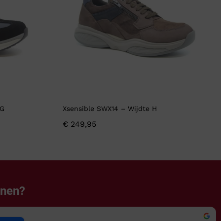
 G
Xsensible SWX14 – Wijdte H
€
249,95
enen?