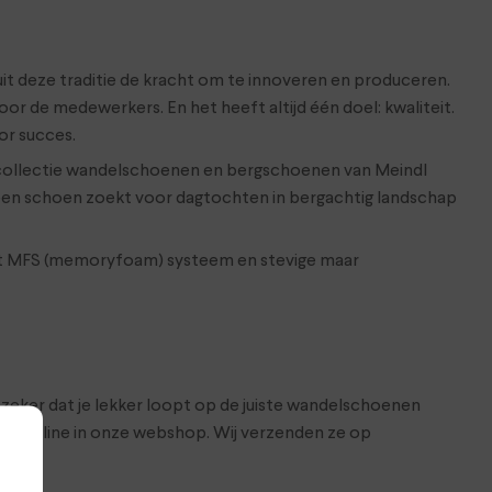
 uit deze traditie de kracht om te innoveren en produceren.
 de medewerkers. En het heeft altijd één doel: kwaliteit.
or succes.
 collectie wandelschoenen en bergschoenen van Meindl
 een schoen zoekt voor dagtochten in bergachtig landschap
het MFS (memoryfoam) systeem en stevige maar
 zeker dat je lekker loopt op de juiste wandelschoenen
 ze online in onze webshop. Wij verzenden ze op