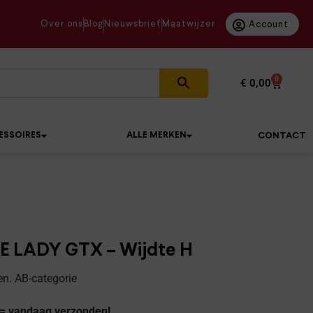
Over ons
Blog
Nieuwsbrief
Maatwijzer
Account
0
€
0,00
ESSOIRES
ALLE MERKEN
CONTACT
E LADY GTX – Wijdte H
n. AB-categorie
 = vandaag verzonden!