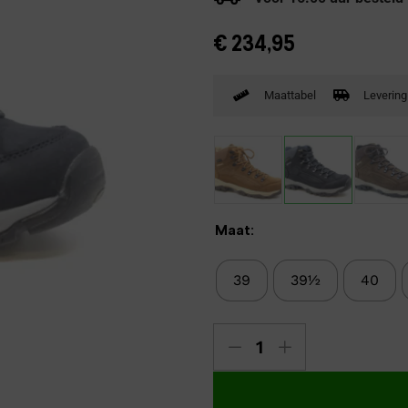
Verbandpantoffels
€
234,95
Wandelschoenen
Maattabel
Levering
Maat:
39
39½
40