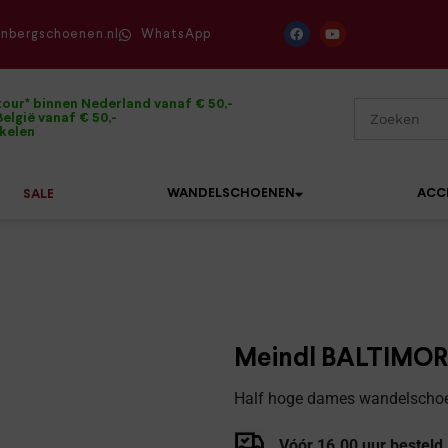
enbergschoenen.nl
WhatsApp
tour* binnen Nederland vanaf € 50,-
elgië vanaf € 50,-
ikelen
WANDELSCHOENEN
ACC
SALE
Mephisto
Sandalen
Sneakers
Solidus
Slippers
Veterschoenen
Meindl BALTIMOR
Waldläufer
Sneakers
Verbandpantoffels
Half hoge dames wandelschoe
Xsensible
Veterschoenen
Wandelschoenen
Vóór 16.00 uur besteld