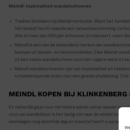
Meindl: topkwaliteit wandelschoenen
Traditie betekent bij Meindl motivatie. Want het familieb
Het bedrijf hecht waarde aan natuurbescherming, verbon
Wie al meer dan 300 jaar schoenen produceert, weet dat
Meindl is een van de bekendste merken die wandelscho
bestaat uit dames- en herenmodellen. Elke Meindl wand
of een zware wandelschoen voor het ruigere werk of ee
Meindl wandelschoenen zijn van topkwaliteit en hebbe
schokdempende zolen met een goede afwikkeling. Ook Mei
MEINDL KOPEN BIJ KLINKENBERG
En natuurlijk ga je voor het beste advies van je nieuwe wa
voor uw wandeldoel. Is het lastig om naar de winkel te ko
werkdagen nog dezelfde dag en meestal heeft u uw aankop
We