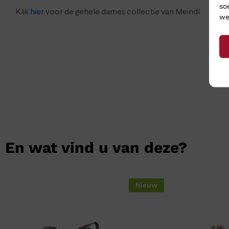
so
Klik
hier
voor de gehele dames collectie van Meindl
we
En wat vind u van deze?
Nieuw