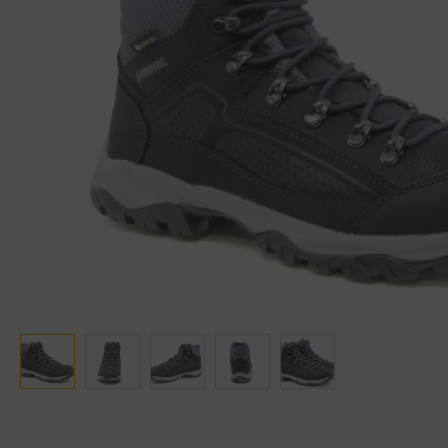
Ganter
Lowa
Verbandschoenen (externe website)
Pantoffels
GIJS
Meindl