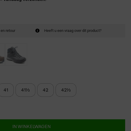
 en retour
Heeft u een vraag over dit product?
41
41½
42
42½
IN WINKELWAGEN