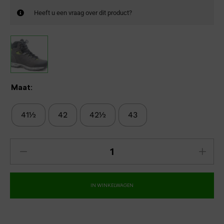
Heeft u een vraag over dit product?
Maat:
41½
42
42½
43
IN WINKELWAGEN