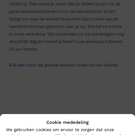
Geldrop. Dan weet je zeker dat je lekker loopt op de
juiste wandelschoenen voor uw wandeldoel. Is het
lastig om naar de winkel te komen dan sturen we de
wandelschoenen gewoon naar je op: bestel ze online
in onze webshop. Wij verzenden ze op werkdagen nog
dezelfde dag en meestal heeft u uw aankopen binnen
24 uur binnen
Klik
hier
voor de gehele dames collectie van Meindl
Cookie mededeling
We gebruiken cookies om ervoor te zorgen dat onze