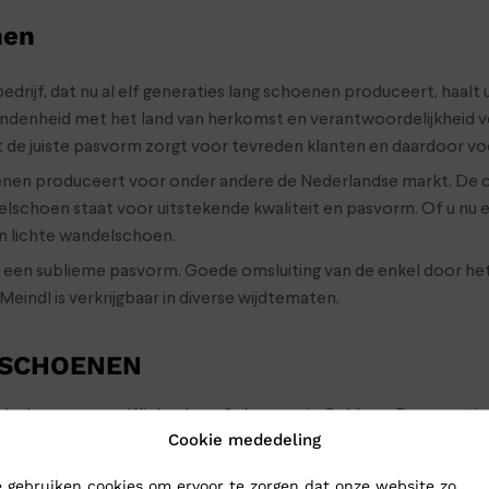
nen
edrijf, dat nu al elf generaties lang schoenen produceert, haalt
denheid met het land van herkomst en verantwoordelijkheid voor
 de juiste pasvorm zorgt voor tevreden klanten en daardoor vo
enen produceert voor onder andere de Nederlandse markt. De
elschoen staat voor uitstekende kwaliteit en pasvorm. Of u nu
n lichte wandelschoen.
n een sublieme pasvorm. Goede omsluiting van de enkel door 
ndl is verkrijgbaar in diverse wijdtematen.
 SCHOENEN
ndelschoenen naar Klinkenberg Schoenen in Geldrop. Dan weet je
Cookie mededeling
men dan sturen we de wandelschoenen gewoon naar je op: bestel
en binnen 24 uur binnen.
 gebruiken cookies om ervoor te zorgen dat onze website zo