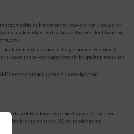
 uit deze traditie de kracht om te innoveren en produceren.
 de medewerkers. En het heeft altijd één doel: kwaliteit.
or succes.
 collectie wandelschoenen en bergschoenen van Meindl
 een schoen zoekt voor dagtochten in bergachtig landschap
het MFS (memoryfoam) systeem en stevige maar
 zeker dat je lekker loopt op de juiste wandelschoenen
 ze online in onze webshop. Wij verzenden ze op