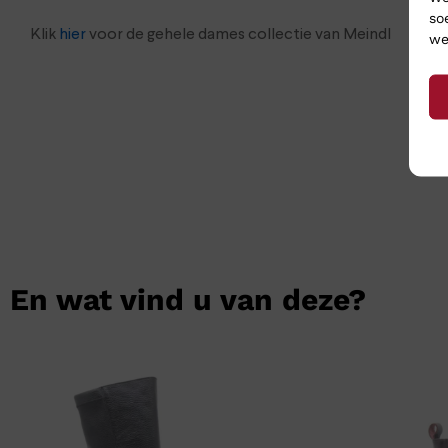
so
Klik
hier
voor de gehele dames collectie van Meindl
we
En wat vind u van deze?