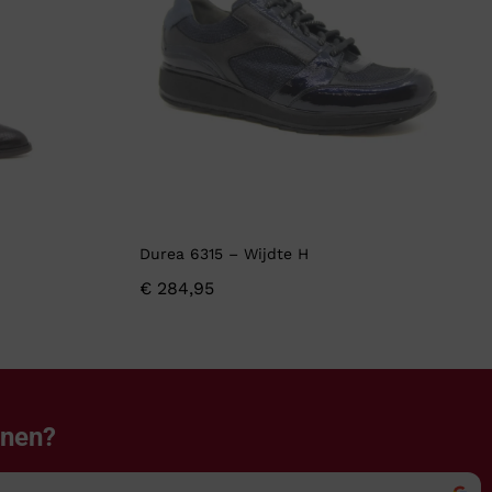
Durea 6315 – Wijdte H
€
284,95
enen?