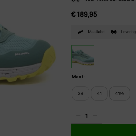
Verbandpantoffels
€
189,95
Wandelschoenen
Maattabel
Levering
Maat:
39
41
41½