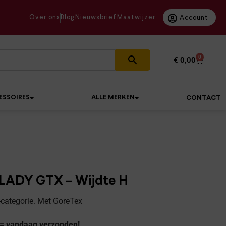
Over ons
Blog
Nieuwsbrief
Maatwijzer
Account
0
€
0,00
ESSOIRES
ALLE MERKEN
CONTACT
LADY GTX – Wijdte H
categorie. Met GoreTex
 = vandaag verzonden!