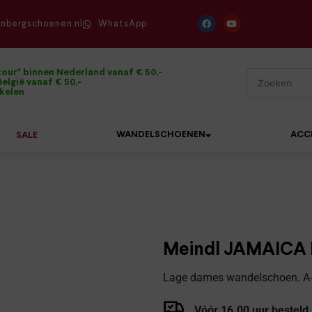
enbergschoenen.nl
WhatsApp
tour* binnen Nederland vanaf € 50,-
elgië vanaf € 50,-
ikelen
WANDELSCHOENEN
ACC
SALE
Mephisto
Sandalen
Sneakers
Solidus
Slippers
Veterschoenen
Meindl JAMAICA 
Waldläufer
Sneakers
Verbandpantoffels
Lage dames wandelschoen. A-
Xsensible
Veterschoenen
Wandelschoenen
Vóór 16.00 uur besteld