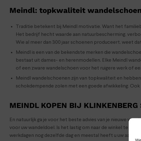
Meindl: topkwaliteit wandelschoe
Traditie betekent bij Meindl motivatie. Want het familieb
Het bedrijf hecht waarde aan natuurbescherming, verbon
Wie al meer dan 300 jaar schoenen produceert, weet dat
Meindl is een van de bekendste merken die wandelscho
bestaat uit dames- en herenmodellen. Elke Meindl wand
of een zware wandelschoen voor het ruigere werk of ee
Meindl wandelschoenen zijn van topkwaliteit en hebbe
schokdempende zolen met een goede afwikkeling. Ook Mei
MEINDL KOPEN BIJ KLINKENBERG
En natuurlijk ga je voor het beste advies van je nieuwe wa
voor uw wandeldoel. Is het lastig om naar de winkel te ko
werkdagen nog dezelfde dag en meestal heeft u uw aankop
We