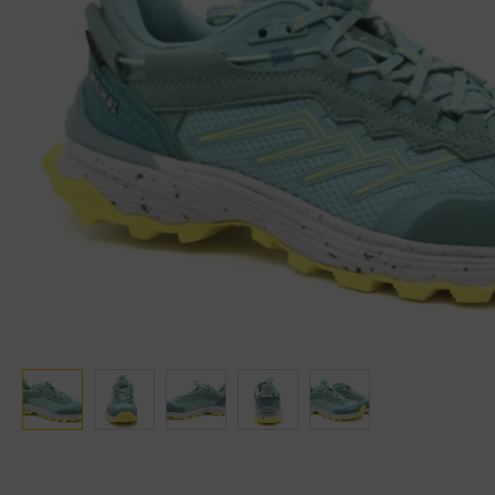
Ganter
Lowa
Verbandschoenen (externe website)
Pantoffels
GIJS
Meindl