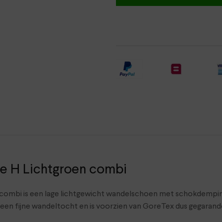
 H Lichtgroen combi
 combi is een lage lichtgewicht wandelschoen met schokdemping
r een fijne wandeltocht en is voorzien van GoreTex dus gegaran