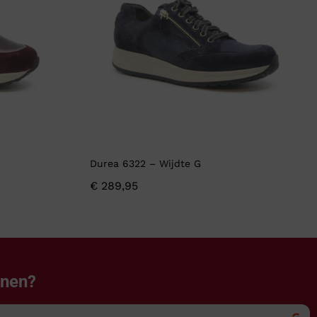
Durea 6322 – Wijdte G
€
289,95
enen?