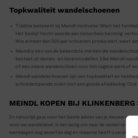
Topkwaliteit wandelschoenen
Traditie betekent bij Meindl motivatie. Want het familieb
Het bedrijf hecht waarde aan natuurbescherming, verbon
Wie al meer dan 300 jaar schoenen produceert, weet dat
Meindl is een van de bekendste merken die wandelscho
bestaat uit dames- en herenmodellen. Elke Meindl wand
of een zware wandelschoen voor het ruigere werk of ee
Meindl wandelschoenen zijn van topkwaliteit en hebbe
schokdempende zolen met een goede afwikkeling. Ook Mei
MEINDL KOPEN BIJ KLINKENBERG
En natuurlijk ga je voor het beste advies van je nieuwe wa
voor uw wandeldoel. Is het lastig om naar de winkel te ko
werkdagen nog dezelfde dag en meestal heeft u uw aankop
We