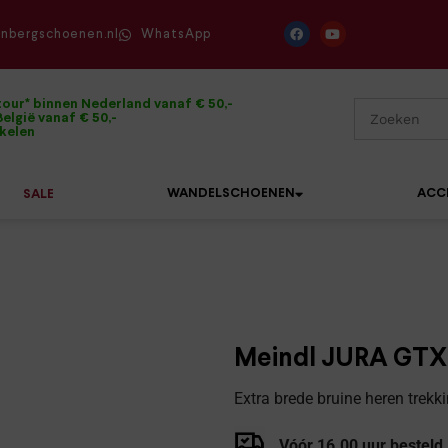
enbergschoenen.nl
WhatsApp
tour* binnen Nederland vanaf € 50,-
elgië vanaf € 50,-
ikelen
WANDELSCHOENEN
ACC
SALE
Mephisto
Sandalen
Sneakers
Solidus
Slippers
Veterschoenen
Meindl JURA GTX 
Waldläufer
Sneakers
Verbandpantoffels
Extra brede bruine heren trek
Xsensible
Veterschoenen
Wandelschoenen
Vóór 16.00 uur besteld