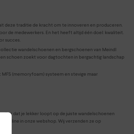
 uit deze traditie de kracht om te innoveren en produceren.
 de medewerkers. En het heeft altijd één doel: kwaliteit.
or succes.
 collectie wandelschoenen en bergschoenen van Meindl
 een schoen zoekt voor dagtochten in bergachtig landschap
het MFS (memoryfoam) systeem en stevige maar
 zeker dat je lekker loopt op de juiste wandelschoenen
 ze online in onze webshop. Wij verzenden ze op