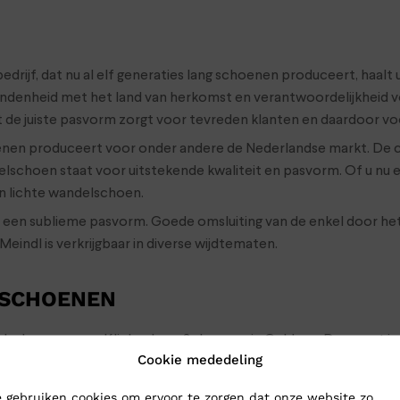
edrijf, dat nu al elf generaties lang schoenen produceert, haalt
denheid met het land van herkomst en verantwoordelijkheid voor
 de juiste pasvorm zorgt voor tevreden klanten en daardoor vo
enen produceert voor onder andere de Nederlandse markt. De
elschoen staat voor uitstekende kwaliteit en pasvorm. Of u nu
n lichte wandelschoen.
n een sublieme pasvorm. Goede omsluiting van de enkel door 
ndl is verkrijgbaar in diverse wijdtematen.
 SCHOENEN
ndelschoenen naar Klinkenberg Schoenen in Geldrop. Dan weet je
Cookie mededeling
men dan sturen we de wandelschoenen gewoon naar je op: bestel
en binnen 24 uur binnen
 gebruiken cookies om ervoor te zorgen dat onze website zo