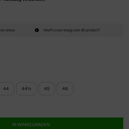
 en retour
Heeft u een vraag over dit product?
44
44½
45
46
IN WINKELWAGEN