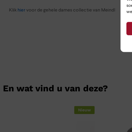
so
Klik
hier
voor de gehele dames collectie van Meindl
we
En wat vind u van deze?
Nieuw