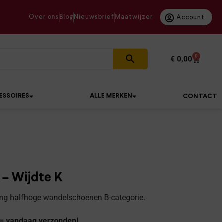
Over ons
Blog
Nieuwsbrief
Maatwijzer
Account
0
€
0,00
ESSOIRES
ALLE MERKEN
CONTACT
– Wijdte K
king halfhoge wandelschoenen B-categorie.
 = vandaag verzonden!