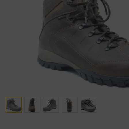
Ganter
Lowa
Verbandschoenen (externe website)
Pantoffels
GIJS
Meindl