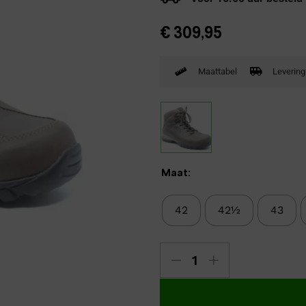
Verbandpantoffels
€
309,95
Wandelschoenen
Maattabel
Levering
Maat:
42
42½
43