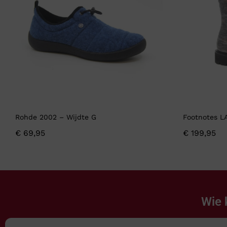
Rohde 2002 – Wijdte G
Footnotes L
€
69,95
€
199,95
Wie 