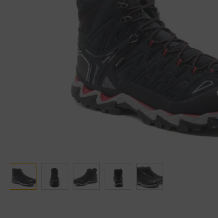
Ganter
Lowa
Verbandschoenen (externe website)
Pantoffels
GIJS
Meindl