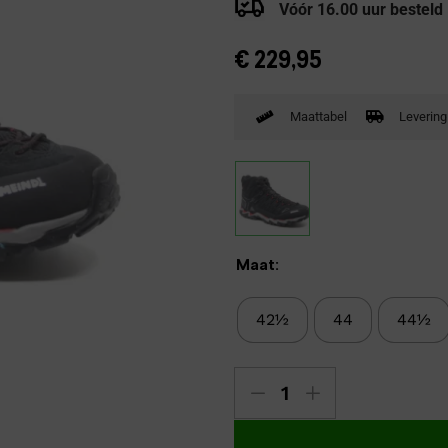
Vóór 16.00 uur besteld
Verbandpantoffels
Wandelschoenen
€
229,95
Maattabel
Levering
Maat:
42½
44
44½