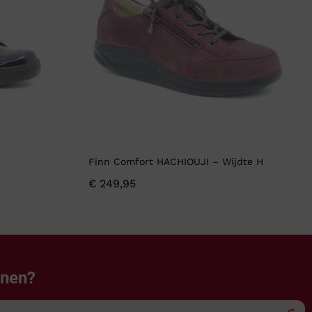
Finn Comfort HACHIOUJI – Wijdte H
€
249,95
enen?