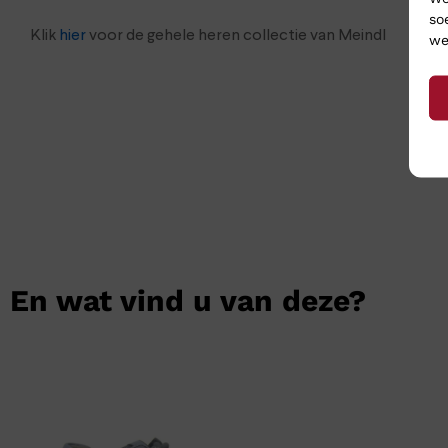
so
Klik
hier
voor de gehele heren collectie van Meindl
we
En wat vind u van deze?