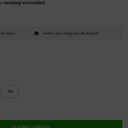
 = vandaag verzonden!
 en retour
Heeft u een vraag over dit product?
45
IN WINKELWAGEN