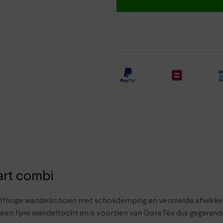
art combi
 halfhoge wandelschoen met schokdemping en versnelde afwikkel
r een fijne wandeltocht en is voorzien van GoreTex dus gegaran