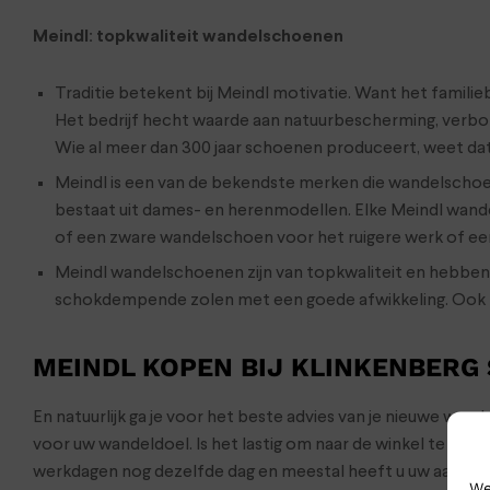
Meindl: topkwaliteit wandelschoenen
Traditie betekent bij Meindl motivatie. Want het familieb
Het bedrijf hecht waarde aan natuurbescherming, verbon
Wie al meer dan 300 jaar schoenen produceert, weet dat
Meindl is een van de bekendste merken die wandelscho
bestaat uit dames- en herenmodellen. Elke Meindl wand
of een zware wandelschoen voor het ruigere werk of ee
Meindl wandelschoenen zijn van topkwaliteit en hebbe
schokdempende zolen met een goede afwikkeling. Ook Mei
MEINDL KOPEN BIJ KLINKENBERG
En natuurlijk ga je voor het beste advies van je nieuwe wa
voor uw wandeldoel. Is het lastig om naar de winkel te ko
werkdagen nog dezelfde dag en meestal heeft u uw aankop
We