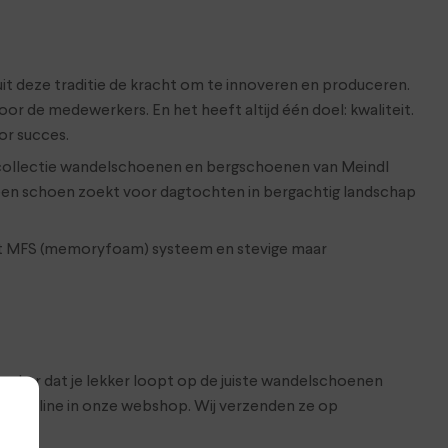
 uit deze traditie de kracht om te innoveren en produceren.
 de medewerkers. En het heeft altijd één doel: kwaliteit.
or succes.
 collectie wandelschoenen en bergschoenen van Meindl
 een schoen zoekt voor dagtochten in bergachtig landschap
het MFS (memoryfoam) systeem en stevige maar
 zeker dat je lekker loopt op de juiste wandelschoenen
 ze online in onze webshop. Wij verzenden ze op