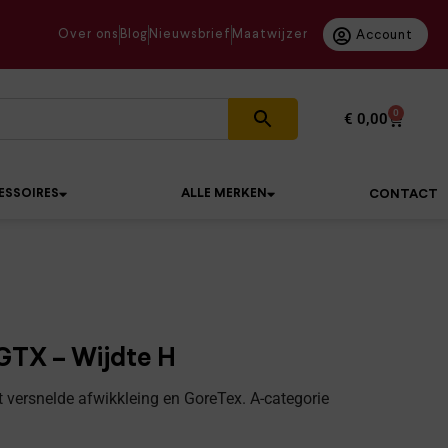
Over ons
Blog
Nieuwsbrief
Maatwijzer
Account
0
€
0,00
ESSOIRES
ALLE MERKEN
CONTACT
GTX – Wijdte H
versnelde afwikkleing en GoreTex. A-categorie