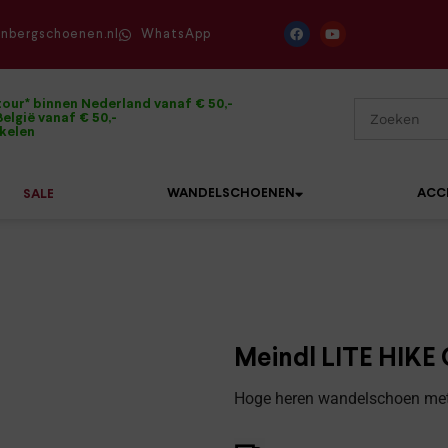
enbergschoenen.nl
WhatsApp
tour* binnen Nederland vanaf € 50,-
elgië vanaf € 50,-
ikelen
WANDELSCHOENEN
ACC
SALE
Mephisto
Sandalen
Sneakers
Solidus
Slippers
Veterschoenen
Meindl LITE HIKE 
Waldläufer
Sneakers
Verbandpantoffels
Hoge heren wandelschoen met 
Xsensible
Veterschoenen
Wandelschoenen