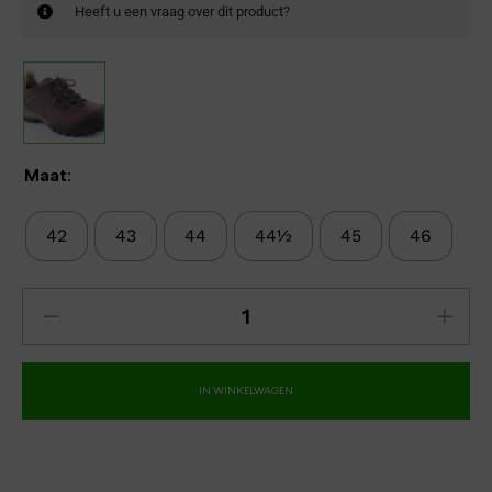
Heeft u een vraag over dit product?
Maat:
42
43
44
44½
45
46
IN WINKELWAGEN