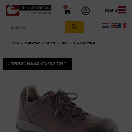
0
Menu
Home
»
Producten
»
Meindl SIENA GTX – Wijdte K