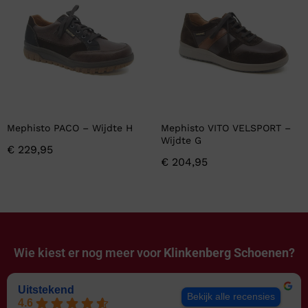
Mephisto PACO – Wijdte H
Mephisto VITO VELSPORT –
Wijdte G
€
229,95
€
204,95
Wie kiest er nog meer voor
Klinkenberg Schoenen?
Uitstekend
Bekijk alle recensies
4.6