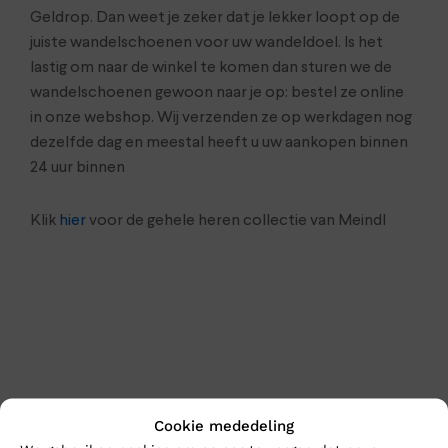
Geldrop. Dan weet je zeker dat je lekker loopt op de
juiste wandelschoenen voor uw wandeldoel. Is het
lastig om naar de winkel te komen dan sturen we de
wandelschoenen gewoon naar je op: bestel ze online
in onze webshop. Wij verzenden ze op werkdagen nog
dezelfde dag en meestal heeft u uw aankopen binnen
24 uur binnen
Klik
hier
voor de gehele heren collectie van Meindl
Cookie mededeling