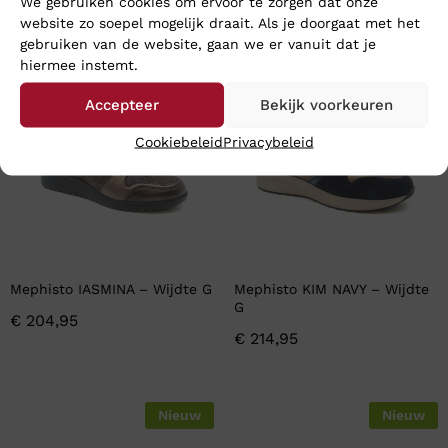
We gebruiken cookies om ervoor te zorgen dat onze
En wat vind u van deze?
website zo soepel mogelijk draait. Als je doorgaat met het
gebruiken van de website, gaan we er vanuit dat je
hiermee instemt.
Nieuw
Nieuw
Accepteer
Bekijk voorkeuren
Cookiebeleid
Privacybeleid
Mephisto IASMINA – Wijdte G
Mephisto KIM NAVY – Wijdte
G
€
204,95
€
214,95
Nieuw
Nieuw