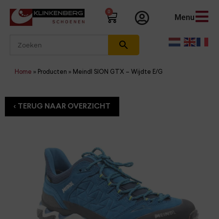
0
Menu
Home
»
Producten
»
Meindl SION GTX – Wijdte E/G