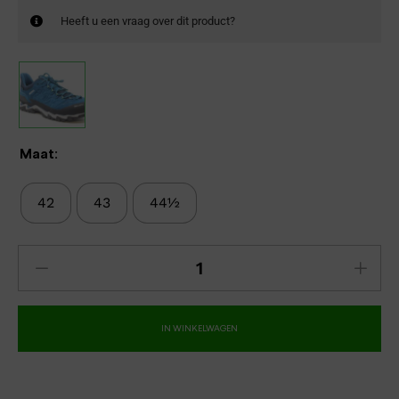
Heeft u een vraag over dit product?
Maat:
42
43
44½
IN WINKELWAGEN