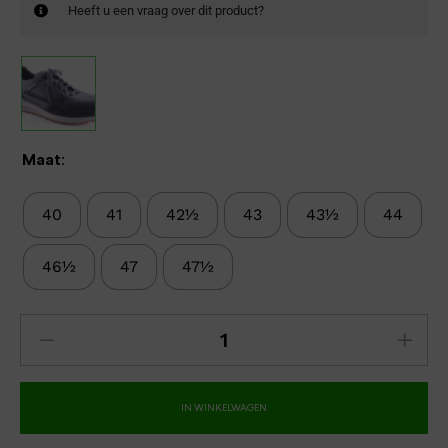
Heeft u een vraag over dit product?
Maat:
40
41
42½
43
43½
44
46½
47
47½
IN WINKELWAGEN