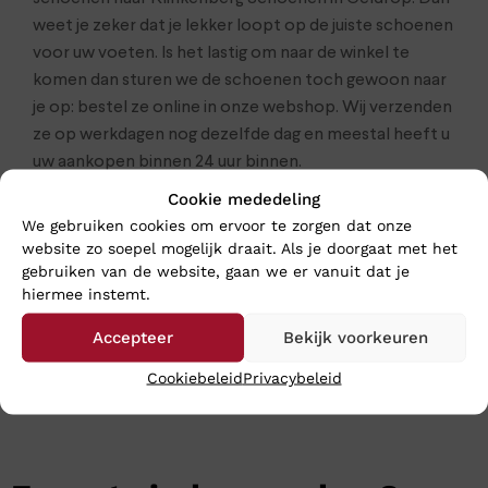
weet je zeker dat je lekker loopt op de juiste schoenen
voor uw voeten. Is het lastig om naar de winkel te
komen dan sturen we de schoenen toch gewoon naar
je op: bestel ze online in onze webshop. Wij verzenden
ze op werkdagen nog dezelfde dag en meestal heeft u
uw aankopen binnen 24 uur binnen.
Cookie mededeling
Klik
hier
voor de gehele heren collectie van Mephisto
We gebruiken cookies om ervoor te zorgen dat onze
website zo soepel mogelijk draait. Als je doorgaat met het
gebruiken van de website, gaan we er vanuit dat je
hiermee instemt.
Accepteer
Bekijk voorkeuren
Cookiebeleid
Privacybeleid