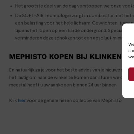
Het grootste deel van de dag verstoppen we onze voeten
De SOFT-AIR Technologie zorgt in combinatie met het e
een belasting voor het hele lichaam. Gewrichten, tusse
tijdens het lopen op een harde ondergrond. Speciale s
verminderen deze schokken tot een absoluut minimum
We
so
MEPHISTO KOPEN BIJ KLINKENBE
we
En natuurlijk ga je voor het beste advies van je nieuwe sch
het lastig om naar de winkel te komen dan sturen we de s
meestal heeft u uw aankopen binnen 24 uur binnen.
Klik
hier
voor de gehele heren collectie van Mephisto