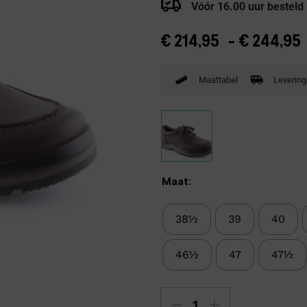
Vóór 16.00 uur besteld
Verbandpantoffels
Wandelschoenen
€
214,95
-
€
244,95
Maattabel
Levering
Maat:
38½
39
40
46½
47
47½