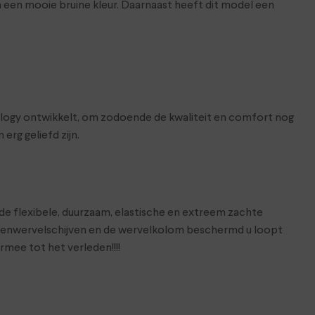
 een mooie bruine kleur. Daarnaast heeft dit model een
nology ontwikkelt, om zodoende de kwaliteit en comfort nog
rg geliefd zijn.
e flexibele, duurzaam, elastische en extreem zachte
senwervelschijven en de wervelkolom beschermd u loopt
rmee tot het verleden!!!!