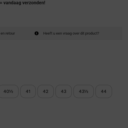
 = vandaag verzonden!
 en retour
Heeft u een vraag over dit product?
40½
41
42
43
43½
44