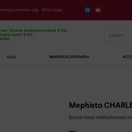
enbergschoenen.nl
WhatsApp
tour* binnen Nederland vanaf € 50,-
elgië vanaf € 50,-
ikelen
WANDELSCHOENEN
ACC
SALE
Mephisto
Sandalen
Sneakers
Solidus
Slippers
Veterschoenen
Mephisto CHARLE
Waldläufer
Sneakers
Verbandpantoffels
Bruine heren veterschoenen me
Xsensible
Veterschoenen
Wandelschoenen