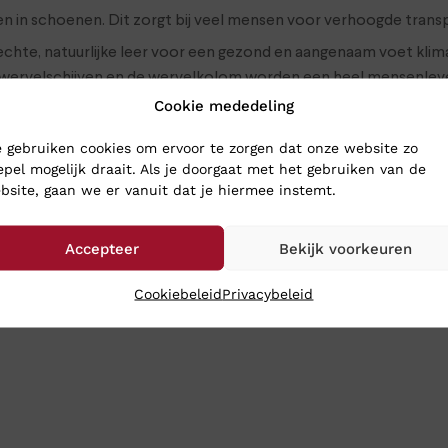
 in schoenen. Dit zorgt bij veel mensen voor verhoogde transpi
chte, natuurlijke leer voor een gezond en aangenaam voet kli
nwervelschijven en de wervelkolom worden een heel mensenleven
chokdemping in de hiel en de zachte, schokabsorberende SOFT
Cookie mededeling
 gebruiken cookies om ervoor te zorgen dat onze website zo
epel mogelijk draait. Als je doorgaat met het gebruiken van de
RG SCHOENEN
bsite, gaan we er vanuit dat je hiermee instemt.
oenen naar Klinkenberg Schoenen in Geldrop. Dan weet je zeker d
Accepteer
Bekijk voorkeuren
choenen toch gewoon naar je op: bestel ze online in onze webs
Cookiebeleid
Privacybeleid