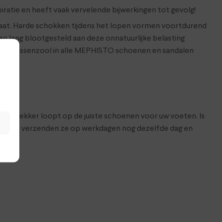
ratie en heeft vaak vervelende bijwerkingen tot gevolg!
maat. Harde schokken tijdens het lopen vormen voortdurend
 lang blootgesteld aan deze onnatuurlijke belasting
-AIR-tussenzool in alle MEPHISTO schoenen en sandalen
at je lekker loopt op de juiste schoenen voor uw voeten. Is
hop. Wij verzenden ze op werkdagen nog dezelfde dag en