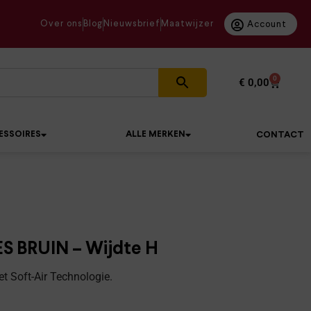
Over ons
Blog
Nieuwsbrief
Maatwijzer
Account
0
€
0,00
ESSOIRES
ALLE MERKEN
CONTACT
S BRUIN – Wijdte H
t Soft-Air Technologie.