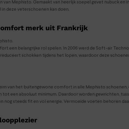
 van Mephisto. Gemaakt van heerlijk soepel gevet nubuck en in
l in deze veterschoenen kan doen.
omfort merk uit Frankrijk
phisto.
ort een belangrijke rol spelen. In 2006 werd de Soft-air Tech
educeert schokken tijdens het lopen, waardoor deze schoenen e
im van het buitengewone comfort in alle Mephisto schoenen, d
 tot een absoluut minimum. Daardoor worden gewrichten, tus
uren nog steeds fit en vol energie. Vermoeide voeten behoren daa
loopplezier