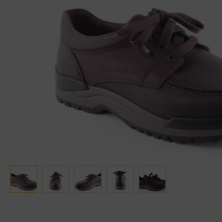
Ganter
Lowa
Verbandschoenen (externe website)
Pantoffels
GIJS
Meindl