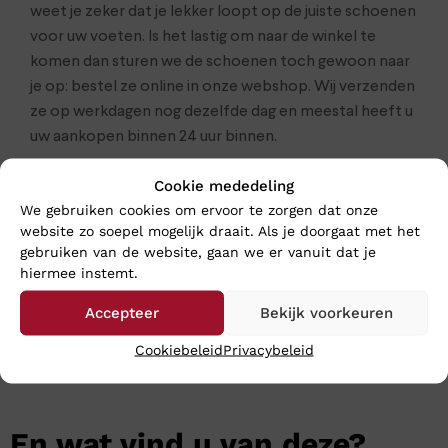
weet je zeker dat je lekker loopt op de juiste schoenen
voor uw voeten. Is het lastig om naar de winkel te
komen dan sturen we de schoenen toch gewoon naar
je op: bestel ze online in onze webshop. Wij verzenden
ze op werkdagen nog dezelfde dag en meestal heeft u
uw aankopen binnen 24 uur binnen.
Cookie mededeling
Klik
hier
voor de gehele heren collectie van Mephisto
We gebruiken cookies om ervoor te zorgen dat onze
website zo soepel mogelijk draait. Als je doorgaat met het
gebruiken van de website, gaan we er vanuit dat je
hiermee instemt.
Accepteer
Bekijk voorkeuren
Cookiebeleid
Privacybeleid
En wat vind u van deze?