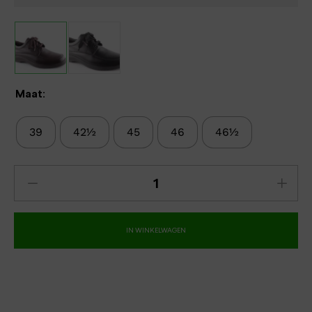
Maat:
39
42½
45
46
46½
IN WINKELWAGEN