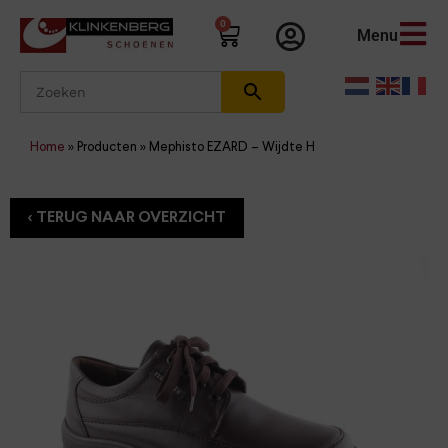
0
Menu
Home
»
Producten
»
Mephisto EZARD – Wijdte H