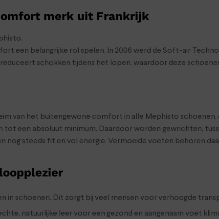
omfort merk uit Frankrijk
phisto.
ort een belangrijke rol spelen. In 2006 werd de Soft-air Tech
educeert schokken tijdens het lopen, waardoor deze schoenen e
im van het buitengewone comfort in alle Mephisto schoenen, d
 tot een absoluut minimum. Daardoor worden gewrichten, tus
uren nog steeds fit en vol energie. Vermoeide voeten behoren daa
loopplezier
 in schoenen. Dit zorgt bij veel mensen voor verhoogde transpi
chte, natuurlijke leer voor een gezond en aangenaam voet kli