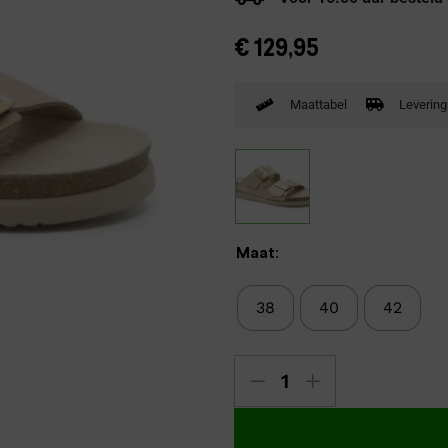
Verbandpantoffels
€
129,95
Wandelschoenen
Maattabel
Levering
Maat:
38
40
42