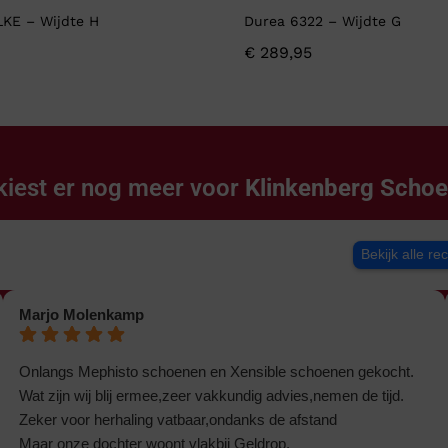
LKE – Wijdte H
Durea 6322 – Wijdte G
€
289,95
kiest er nog meer voor
Klinkenberg Scho
Bekijk alle re
Marjo Molenkamp
Onlangs Mephisto schoenen en Xensible schoenen gekocht.
Wat zijn wij blij ermee,zeer vakkundig advies,nemen de tijd.
Zeker voor herhaling vatbaar,ondanks de afstand
Maar onze dochter woont vlakbij Geldrop.