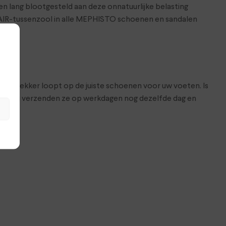
 lang blootgesteld aan deze onnatuurlijke belasting
-AIR-tussenzool in alle MEPHISTO schoenen en sandalen
at je lekker loopt op de juiste schoenen voor uw voeten. Is
hop. Wij verzenden ze op werkdagen nog dezelfde dag en