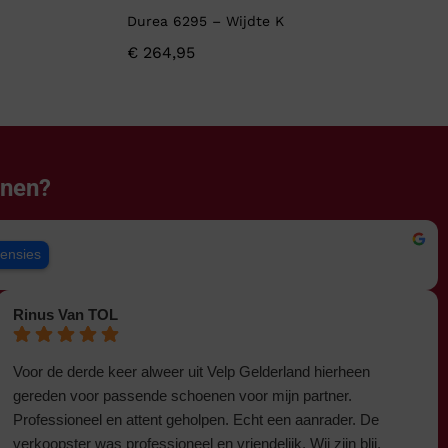
Durea 6295 – Wijdte K
€
264,95
enen?
censies
Rinus Van TOL
Voor de derde keer alweer uit Velp Gelderland hierheen
gereden voor passende schoenen voor mijn partner.
Professioneel en attent geholpen. Echt een aanrader. De
verkoopster was professioneel en vriendelijk. Wij zijn blij.