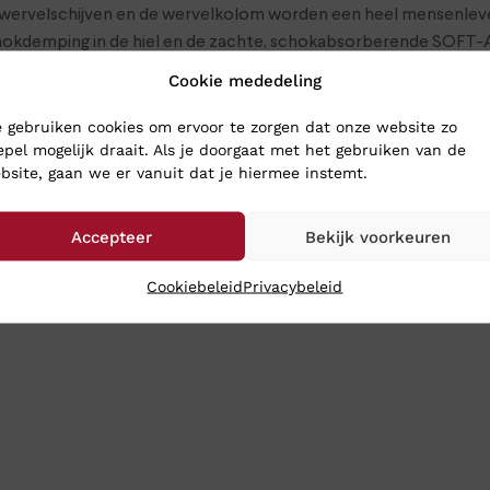
nwervelschijven en de wervelkolom worden een heel mensenleven
chokdemping in de hiel en de zachte, schokabsorberende SOFT
Cookie mededeling
 gebruiken cookies om ervoor te zorgen dat onze website zo
RG SCHOENEN
epel mogelijk draait. Als je doorgaat met het gebruiken van de
bsite, gaan we er vanuit dat je hiermee instemt.
oenen naar Klinkenberg Schoenen in Geldrop. Dan weet je zeker d
choenen toch gewoon naar je op: bestel ze online in onze webs
Accepteer
Bekijk voorkeuren
Cookiebeleid
Privacybeleid