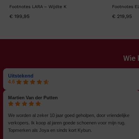
Footnotes LARA – Wijdte K
Footnotes E
€
199,95
€
219,95
Wie 
Uitstekend
4.6
Martien Van der Putten
We worden al zeker 10 jaar goed geholpen, door vriendelijke
verkopers. Ik koop al jaren goede schoenen voor mijn rug.
Topmerken als Joya en sinds kort Kybun.