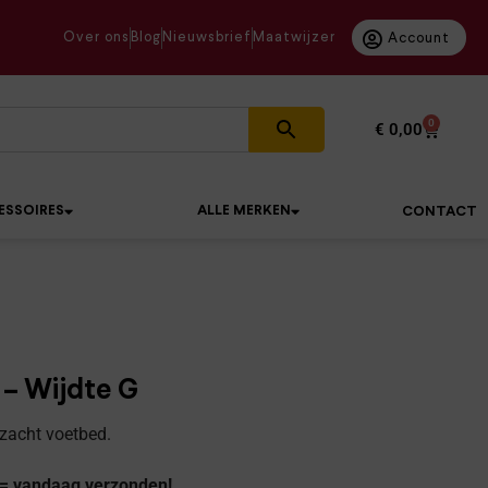
Over ons
Blog
Nieuwsbrief
Maatwijzer
Account
0
€
0,00
ESSOIRES
ALLE MERKEN
CONTACT
– Wijdte G
 zacht voetbed.
 = vandaag verzonden!