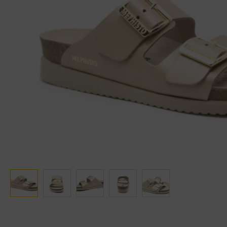
Ganter
Lowa
Verbandschoenen (externe website)
Pantoffels
GIJS
Meindl