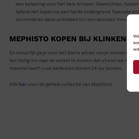
een belasting voor het hele lichaam. Gewrichten, tusse
tijdens het lopen op een harde ondergrond. Speciale s
verminderen deze schokken tot een absoluut minimum
We
MEPHISTO KOPEN BIJ KLINKENBE
so
we
En natuurlijk ga je voor het beste advies van je nieuwe sch
het lastig om naar de winkel te komen dan sturen we de s
meestal heeft u uw aankopen binnen 24 uur binnen.
Klik
hier
voor de gehele collectie van Mephisto