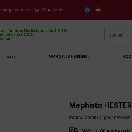
enbergschoenen.nl
WhatsApp
tour* binnen Nederland vanaf € 50,-
elgië vanaf € 50,-
ikelen
WANDELSCHOENEN
ACC
SALE
Mephisto
Sandalen
Sneakers
Solidus
Slippers
Veterschoenen
Mephisto HESTER 
Waldläufer
Sneakers
Verbandpantoffels
Platina combi slipper met een
Xsensible
Veterschoenen
Wandelschoenen
Vóór 16.00 uur besteld