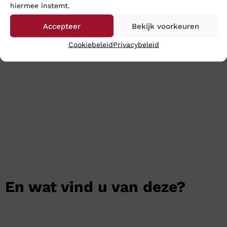
hiermee instemt.
in onze webshop. Wij verzenden ze op werkdagen
nog dezelfde dag en meestal heeft u uw aankopen
Accepteer
Bekijk voorkeuren
binnen 24 uur binnen.
Cookiebeleid
Privacybeleid
Klik
hier
voor de gehele dames collectie van Mephisto
En wat vind u van deze?