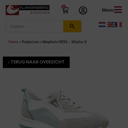
0
Menu
Home
»
Producten
»
Mephisto NESS – Wijdte G