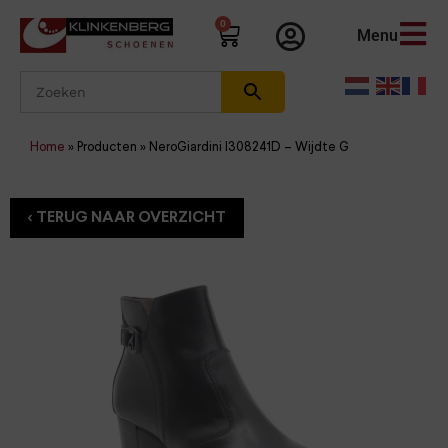
0
Menu
Home
»
Producten
»
NeroGiardini I308241D – Wijdte G