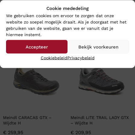
Cookie mededeling
We gebruiken cookies om ervoor te zorgen dat onze
website zo soepel mogelijk draait. Als je doorgaat met het
gebruiken van de website, gaan we er vanuit dat je
hiermee instemt.
En wat vind u van deze?
Accepteer
Bekijk voorkeuren
Cookiebeleid
Privacybeleid
Meindl CARACAS GTX –
Meindl LITE TRAIL LADY GTX
Wijdte H
– Wijdte H
€
259,95
€
209,95