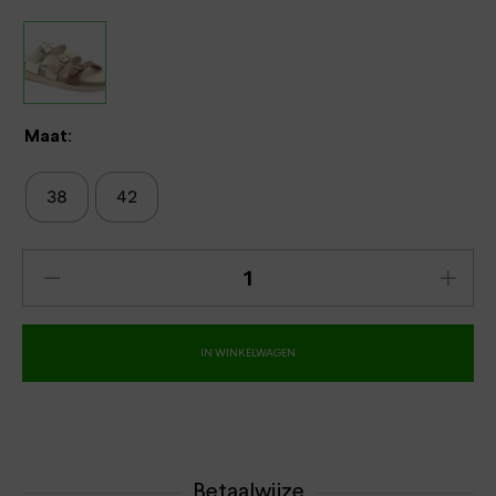
Maat:
38
42
IN WINKELWAGEN
Betaalwijze