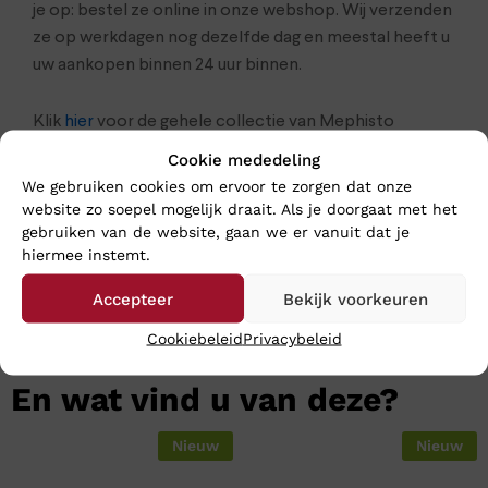
je op: bestel ze online in onze webshop. Wij verzenden
ze op werkdagen nog dezelfde dag en meestal heeft u
uw aankopen binnen 24 uur binnen.
Klik
hier
voor de gehele collectie van Mephisto
Cookie mededeling
We gebruiken cookies om ervoor te zorgen dat onze
website zo soepel mogelijk draait. Als je doorgaat met het
gebruiken van de website, gaan we er vanuit dat je
hiermee instemt.
Accepteer
Bekijk voorkeuren
Cookiebeleid
Privacybeleid
En wat vind u van deze?
Nieuw
Nieuw