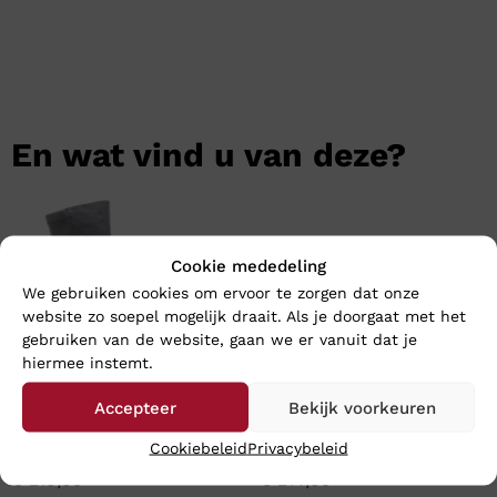
En wat vind u van deze?
Cookie mededeling
We gebruiken cookies om ervoor te zorgen dat onze
website zo soepel mogelijk draait. Als je doorgaat met het
gebruiken van de website, gaan we er vanuit dat je
hiermee instemt.
Accepteer
Bekijk voorkeuren
DL SPORT GRANDIOSA NERO
DL SPORT LIA BORDO
Cookiebeleid
Privacybeleid
€
219,95
€
214,95