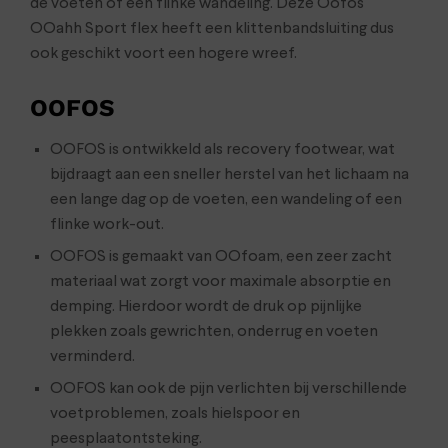
de voeten of een flinke wandeling. Deze Oofos
OOahh Sport flex heeft een klittenbandsluiting dus
ook geschikt voort een hogere wreef.
OOFOS
OOFOS is ontwikkeld als recovery footwear, wat
bijdraagt aan een sneller herstel van het lichaam na
een lange dag op de voeten, een wandeling of een
flinke work-out.
OOFOS is gemaakt van OOfoam, een zeer zacht
materiaal wat zorgt voor maximale absorptie en
demping. Hierdoor wordt de druk op pijnlijke
plekken zoals gewrichten, onderrug en voeten
verminderd.
OOFOS kan ook de pijn verlichten bij verschillende
voetproblemen, zoals hielspoor en
peesplaatontsteking.