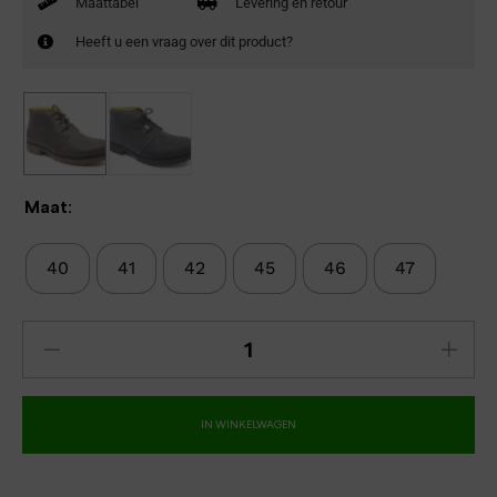
Maattabel
Levering en retour
Heeft u een vraag over dit product?
Maat:
40
41
42
45
46
47
IN WINKELWAGEN