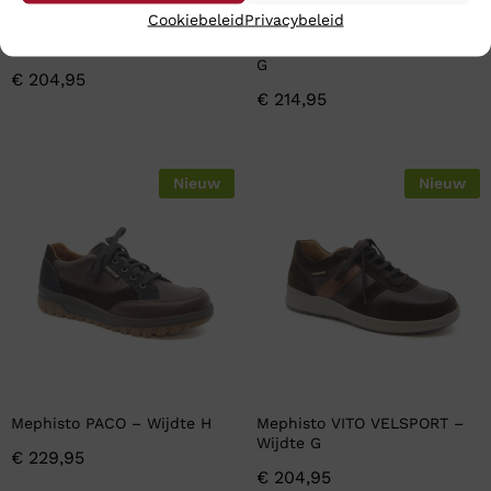
Cookiebeleid
Privacybeleid
Mephisto IASMINA – Wijdte G
Mephisto KIM NAVY – Wijdte
G
€
204,95
€
214,95
Nieuw
Nieuw
Mephisto PACO – Wijdte H
Mephisto VITO VELSPORT –
Wijdte G
€
229,95
€
204,95