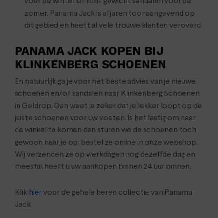
voor de winter of licht gewicht sandalen voor de
zomer. Panama Jack is al jaren toonaangevend op
dit gebied en heeft al vele trouwe klanten veroverd.
PANAMA JACK KOPEN BIJ
KLINKENBERG SCHOENEN
En natuurlijk ga je voor het beste advies van je nieuwe
schoenen en/of sandalen naar Klinkenberg Schoenen
in Geldrop. Dan weet je zeker dat je lekker loopt op de
juiste schoenen voor uw voeten. Is het lastig om naar
de winkel te komen dan sturen we de schoenen toch
gewoon naar je op: bestel ze online in onze webshop.
Wij verzenden ze op werkdagen nog dezelfde dag en
meestal heeft u uw aankopen binnen 24 uur binnen.
Klik
hier
voor de gehele heren collectie van Panama
Jack