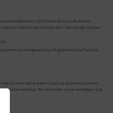
n avontuurlijk leven. De Panama Boot uit de Aviator
o laarzencollectie van Panama Jack. Een stevige stapper
cht.
 al jaren toonaangevend op dit gebied en heeft al vele
 weet je zeker dat je lekker loopt op de juiste schoenen
nline in onze webshop. Wij verzenden ze op werkdagen nog