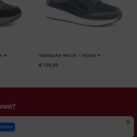
e H
Waldlaufer MACIE – Wijdte H
€
139,95
enen?
censies