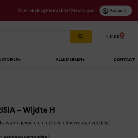
Over ons
Blog
Nieuwsbrief
Maatwijzer
Account
0
€
0,00
ESSOIRES
ALLE MERKEN
CONTACT
SIA – Wijdte H
ts, warm gevoerd en met een uitneembaar voetbed.
 = vandaag verzonden!