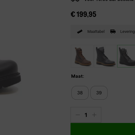
Verbandpantoffels
€
199,95
Wandelschoenen
Maattabel
Levering
Maat:
38
39