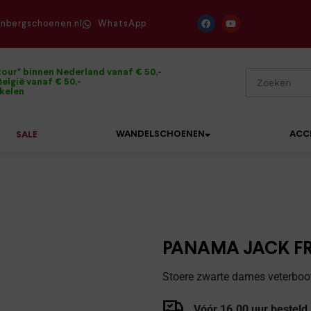
enbergschoenen.nl
WhatsApp
tour* binnen Nederland vanaf € 50,-
elgië vanaf € 50,-
ikelen
WANDELSCHOENEN
ACC
SALE
Mephisto
Sandalen
Sneakers
Solidus
Slippers
Veterschoenen
PANAMA JACK FRI
Waldläufer
Sneakers
Verbandpantoffels
Stoere zwarte dames veterboo
Xsensible
Veterschoenen
Wandelschoenen
Vóór 16.00 uur besteld