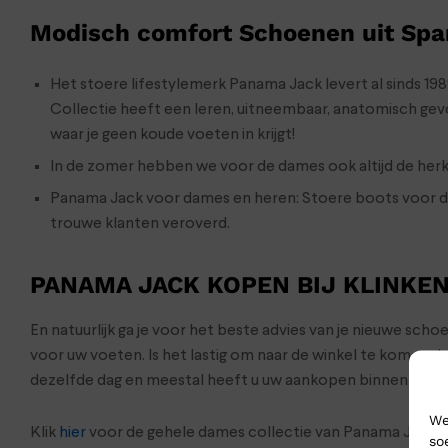
Modisch comfort Schoenen uit Spa
Het stoere lifestylemerk Panama Jack levert al sinds 19
Collectie heeft een leren, uitneembaar, anatomisch ge
waar je geen koude voeten in krijgt!
In de zomer hebben we voor de dames ook altijd de herk
Panama Jack voor dames en heren: Stoere boots voor de 
trouwe klanten veroverd.
PANAMA JACK KOPEN BIJ KLINKE
En natuurlijk ga je voor het beste advies van je nieuwe sc
voor uw voeten. Is het lastig om naar de winkel te komen 
dezelfde dag en meestal heeft u uw aankopen binnen 24 uu
We
Klik
hier
voor de gehele dames collectie van Panama Jack
so