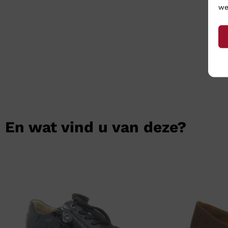
we
En wat vind u van deze?