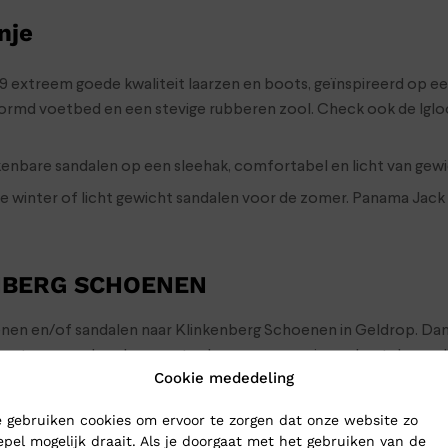
nje
89 extreem goede kwaliteit laarzen en boots, geïnspireerd op ee
vormd voetbed en een stevige rubberen zool. Check ook de Iglo
enbare sandalen op een sleehak, comfortabel en licht van gewi
winter of licht gewicht sandalen voor de zomer. Panama Jack is
NBERG SCHOENEN
hoenen en/of sandalen naar Klinkenberg Schoenen in Geldrop. Dan
dan sturen we de schoenen toch gewoon naar je op: bestel ze o
Cookie mededeling
r binnen.
 gebruiken cookies om ervoor te zorgen dat onze website zo
epel mogelijk draait. Als je doorgaat met het gebruiken van de