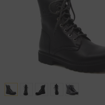
Ganter
Lowa
Verbandschoenen (externe website)
Pantoffels
GIJS
Meindl