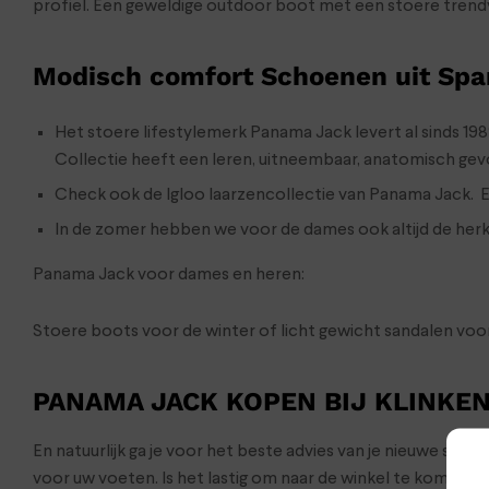
profiel. Een geweldige outdoor boot met een stoere trendy 
Modisch comfort Schoenen uit Spa
Het stoere lifestylemerk Panama Jack levert al sinds 19
Collectie heeft een leren, uitneembaar, anatomisch ge
Check ook de Igloo laarzencollectie van Panama Jack. Ee
In de zomer hebben we voor de dames ook altijd de herk
Panama Jack voor dames en heren:
Stoere boots voor de winter of licht gewicht sandalen voor
PANAMA JACK KOPEN BIJ KLINKE
En natuurlijk ga je voor het beste advies van je nieuwe sc
voor uw voeten. Is het lastig om naar de winkel te komen 