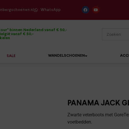
enbergschoenen.nl
WhatsApp
tour* binnen Nederland vanaf € 50,-
elgië vanaf € 50,-
ikelen
WANDELSCHOENEN
ACC
SALE
Mephisto
Sandalen
Sneakers
Solidus
Slippers
Veterschoenen
PANAMA JACK GL
Waldläufer
Sneakers
Verbandpantoffels
Zwarte veterboots met GoreTe
Xsensible
voetbedden.
Veterschoenen
Wandelschoenen