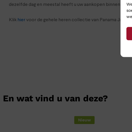
We
dezelfde dag en meestal heeft u uw aankopen binnen 24 uu
so
we
Klik
hier
voor de gehele heren collectie van Panama Jack
En wat vind u van deze?
Nieuw