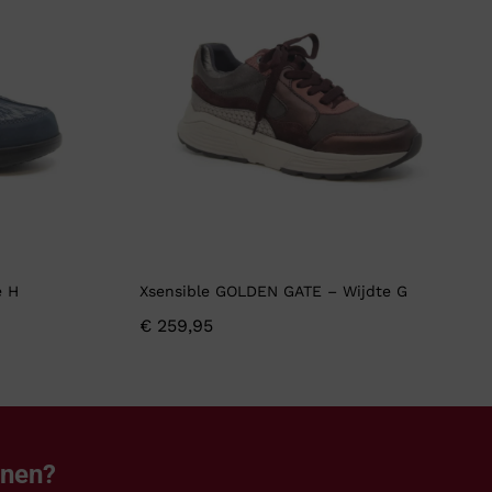
e H
Xsensible GOLDEN GATE – Wijdte G
€
259,95
enen?