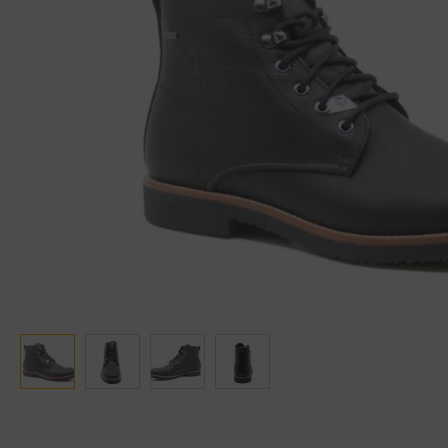
Ganter
Lowa
Verbandschoenen (externe website)
Pantoffels
GIJS
Meindl