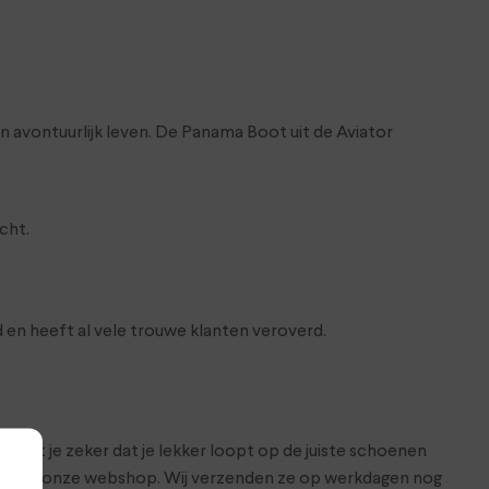
n avontuurlijk leven. De Panama Boot uit de Aviator
cht.
 en heeft al vele trouwe klanten veroverd.
 weet je zeker dat je lekker loopt op de juiste schoenen
nline in onze webshop. Wij verzenden ze op werkdagen nog