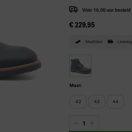
Verbandpantoffels
Vóór 16.00 uur besteld
Wandelschoenen
€
229,95
Maattabel
Levering
Maat:
42
43
44