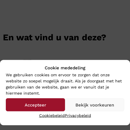
En wat vind u van deze?
Cookie mededeling
We gebruiken cookies om ervoor te zorgen dat onze
website zo soepel mogelijk draait. Als je doorgaat met het
gebruiken van de website, gaan we er vanuit dat je
hiermee instemt.
Accepteer
Bekijk voorkeuren
Footnotes LARA – Wijdte K
Footnotes ELKE – Wijdte H
Cookiebeleid
Privacybeleid
€
199,95
€
219,95