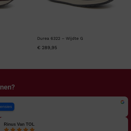
Durea 6322 – Wijdte G
€
289,95
enen?
censies
Rinus Van TOL