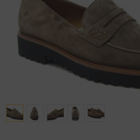
Ganter
Lowa
Verbandschoenen (externe website)
Pantoffels
GIJS
Meindl