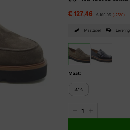
Verbandpantoffels
€
127,46
€
169,95
(-25%)
Wandelschoenen
Maattabel
Levering
Maat:
37½