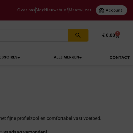
Over ons
Blog
Nieuwsbrief
Maatwijzer
Account
0
€
0,00
ESSOIRES
ALLE MERKEN
CONTACT
t fijne profielzool en comfortabel vast voetbed.
 = vandaag verzonden!