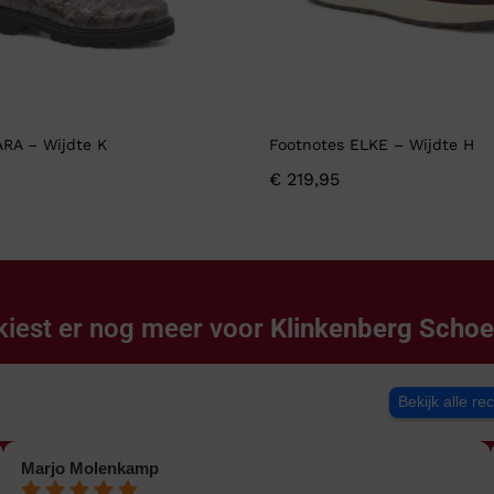
ARA – Wijdte K
Footnotes ELKE – Wijdte H
€
219,95
kiest er nog meer voor
Klinkenberg Scho
Bekijk alle re
Marjo Molenkamp