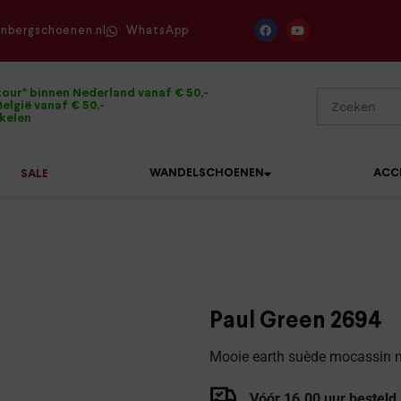
enbergschoenen.nl
WhatsApp
tour* binnen Nederland vanaf € 50,-
elgië vanaf € 50,-
ikelen
WANDELSCHOENEN
ACC
SALE
Mephisto
Sandalen
Sneakers
Solidus
Slippers
Veterschoenen
Paul Green 2694
Waldläufer
Sneakers
Verbandpantoffels
Mooie earth suède mocassin me
Xsensible
Veterschoenen
Wandelschoenen
Vóór 16.00 uur besteld