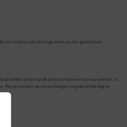
at ze voldoen aan de hoge eisen op het gebied van
at je lekker loopt op de juiste schoenen voor uw voeten. Is
hop. Wij verzenden ze op werkdagen nog dezelfde dag en