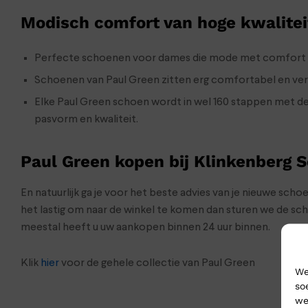
Modisch comfort van hoge kwalitei
Perfecte schoenen voor dames die mode met comfort 
Schoenen van Paul Green zitten erg comfortabel en ver
Elke Paul Green schoen wordt in wel 160 stappen met de
pasvorm en kwaliteit.
Paul Green kopen bij Klinkenberg 
En natuurlijk ga je voor het beste advies van je nieuwe sch
het lastig om naar de winkel te komen dan sturen we de s
meestal heeft u uw aankopen binnen 24 uur binnen.
Klik
hier
voor de gehele collectie van Paul Green
We
so
we