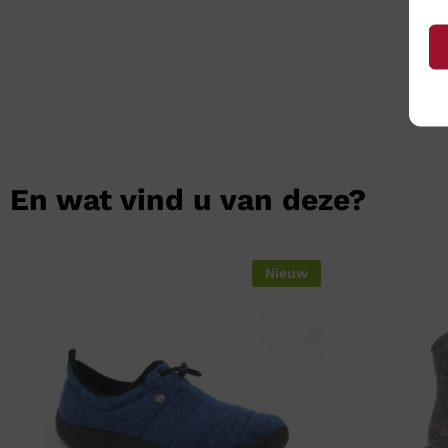
En wat vind u van deze?
Nieuw