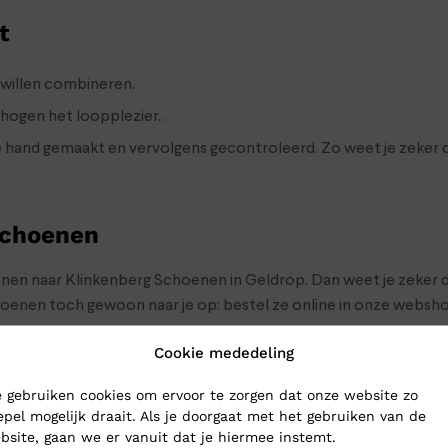
t
willen combineren.
hogen het loopplezier..
 hand gemaakt en vervolgens gecontroleerd. Zo weet je zeker d
Schoenen
oenen naar Klinkenberg Schoenen in Geldrop. Dan weet je zeker d
choenen toch gewoon naar je op: bestel ze online in onze webs
Cookie mededeling
 gebruiken cookies om ervoor te zorgen dat onze website zo
epel mogelijk draait. Als je doorgaat met het gebruiken van de
bsite, gaan we er vanuit dat je hiermee instemt.