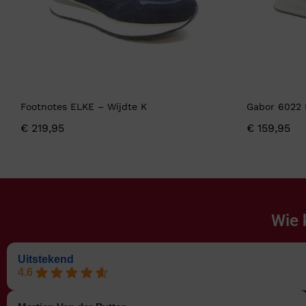
Footnotes ELKE – Wijdte K
Gabor 6022 
€
219,95
€
159,95
Wie 
Uitstekend
4.6