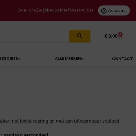
Over ons
Blog
Nieuwsbrief
Maatwijzer
Account
0
€
0,00
ESSOIRES
ALLE MERKEN
CONTACT
ker met textielvoering en met een uitneembaar voetbed.
 = vandaag verzonden!