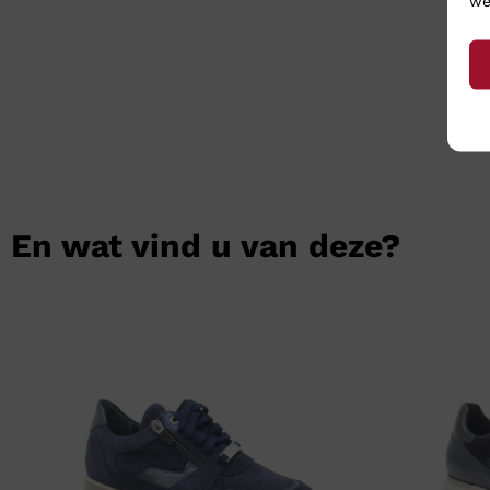
we
En wat vind u van deze?