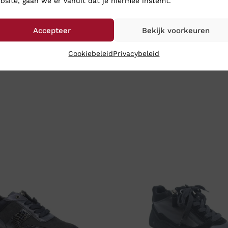
bsite, gaan we er vanuit dat je hiermee instemt.
Accepteer
Bekijk voorkeuren
Cookiebeleid
Privacybeleid