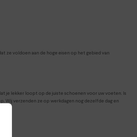
at ze voldoen aan de hoge eisen op het gebied van
at je lekker loopt op de juiste schoenen voor uw voeten. Is
hop. Wij verzenden ze op werkdagen nog dezelfde dag en