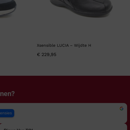
Xsensible LUCIA – Wijdte H
€
229,95
enen?
censies