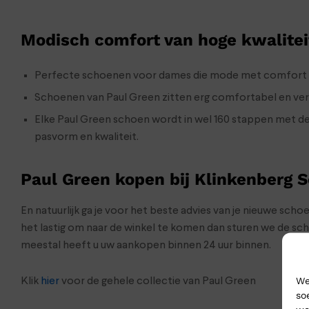
Modisch comfort van hoge kwalitei
Perfecte schoenen voor dames die mode met comfort 
Schoenen van Paul Green zitten erg comfortabel en ver
Elke Paul Green schoen wordt in wel 160 stappen met de
pasvorm en kwaliteit.
Paul Green kopen bij Klinkenberg 
En natuurlijk ga je voor het beste advies van je nieuwe sch
het lastig om naar de winkel te komen dan sturen we de s
meestal heeft u uw aankopen binnen 24 uur binnen.
We
Klik
hier
voor de gehele collectie van Paul Green
so