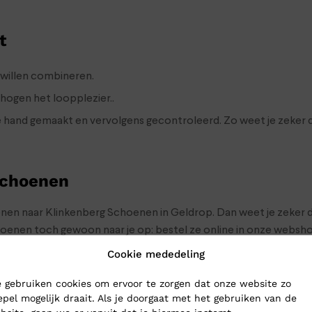
t
willen combineren.
hogen het loopplezier..
 hand gemaakt en vervolgens gecontroleerd. Zo weet je zeker d
Schoenen
oenen naar Klinkenberg Schoenen in Geldrop. Dan weet je zeker d
choenen toch gewoon naar je op: bestel ze online in onze webs
Cookie mededeling
 gebruiken cookies om ervoor te zorgen dat onze website zo
epel mogelijk draait. Als je doorgaat met het gebruiken van de