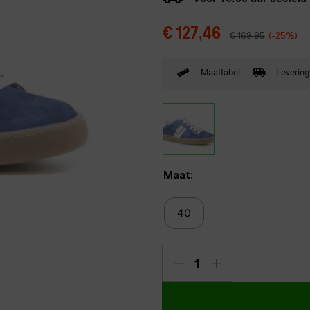
Verbandpantoffels
€
127,46
€
169,95
(-25%)
Wandelschoenen
Maattabel
Levering
Maat:
40