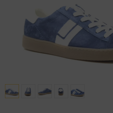
Ganter
Lowa
Verbandschoenen (externe website)
Pantoffels
GIJS
Meindl