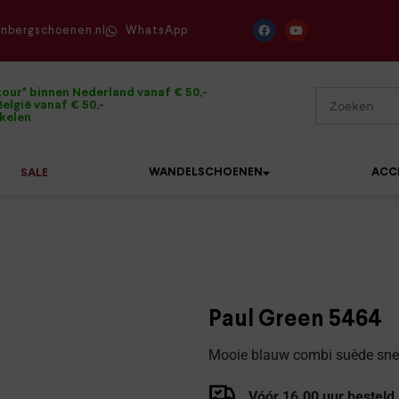
enbergschoenen.nl
WhatsApp
tour* binnen Nederland vanaf € 50,-
elgië vanaf € 50,-
ikelen
WANDELSCHOENEN
ACC
SALE
Mephisto
Sandalen
Sneakers
Solidus
Slippers
Veterschoenen
Paul Green 5464
Waldläufer
Sneakers
Verbandpantoffels
Mooie blauw combi suède snea
Xsensible
Veterschoenen
Wandelschoenen
Vóór 16.00 uur besteld