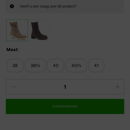
Heeft u een vraag over dit product?
Maat:
38
38½
40
40½
41
IN WINKELWAGEN