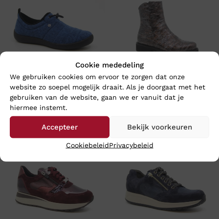
Cookie mededeling
We gebruiken cookies om ervoor te zorgen dat onze
website zo soepel mogelijk draait. Als je doorgaat met het
Rohde 2002 – Wijdte G
Footnotes LARA – Wijdte K
gebruiken van de website, gaan we er vanuit dat je
€
69,95
€
199,95
hiermee instemt.
Accepteer
Bekijk voorkeuren
Nieuw
Nieuw
Cookiebeleid
Privacybeleid