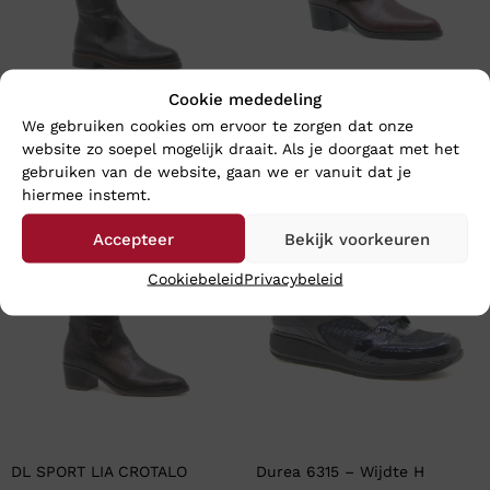
Cookie mededeling
DL SPORT GRANDIOSA NERO
DL SPORT LIA BORDO
We gebruiken cookies om ervoor te zorgen dat onze
€
219,95
€
214,95
website zo soepel mogelijk draait. Als je doorgaat met het
gebruiken van de website, gaan we er vanuit dat je
hiermee instemt.
Accepteer
Bekijk voorkeuren
Cookiebeleid
Privacybeleid
DL SPORT LIA CROTALO
Durea 6315 – Wijdte H