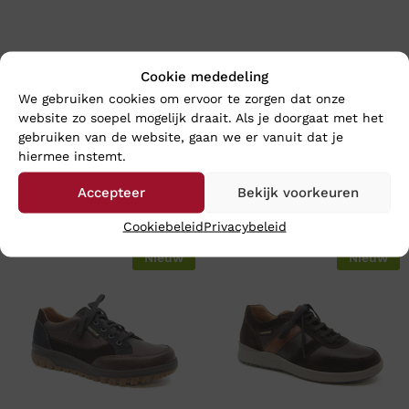
Cookie mededeling
We gebruiken cookies om ervoor te zorgen dat onze
website zo soepel mogelijk draait. Als je doorgaat met het
gebruiken van de website, gaan we er vanuit dat je
hiermee instemt.
Accepteer
Bekijk voorkeuren
En wat vind u van deze?
Cookiebeleid
Privacybeleid
Nieuw
Nieuw