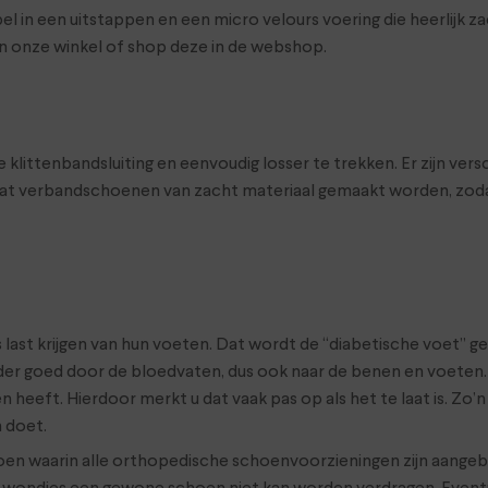
l in een uitstappen en een micro velours voering die heerlijk z
n onze winkel of shop deze in de webshop.
e klittenbandsluiting en eenvoudig losser te trekken. Er zijn ve
, is dat verbandschoenen van zacht materiaal gemaakt worden, zo
ast krijgen van hun voeten. Dat wordt de “diabetische voet” ge
r goed door de bloedvaten, dus ook naar de benen en voeten. H
 heeft. Hierdoor merkt u dat vaak pas op als het te laat is. Zo
 doet.
choen waarin alle orthopedische schoenvoorzieningen zijn aan