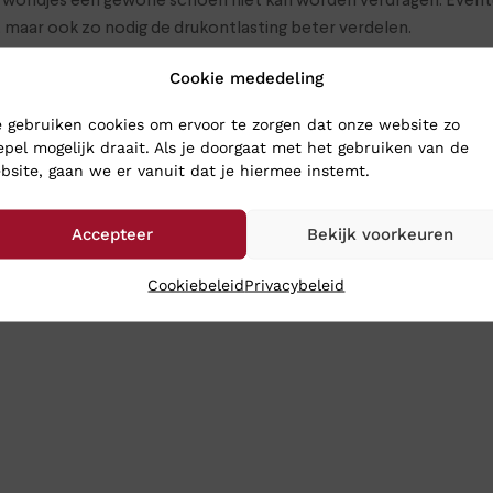
r wondjes een gewone schoen niet kan worden verdragen. Eventu
aar ook zo nodig de drukontlasting beter verdelen.
ische voeten heeft, gebruik maken van andere voet beschermend
Cookie mededeling
ndalen voor diabetici een uitkomst. De sandalen zullen niet kne
n goed behandeld. Ga voor eventuele inlichtingen eerst naar de h
 gebruiken cookies om ervoor te zorgen dat onze website zo
epel mogelijk draait. Als je doorgaat met het gebruiken van de
bsite, gaan we er vanuit dat je hiermee instemt.
nberg Schoenen
Accepteer
Bekijk voorkeuren
 te komen. Weet u al wat u wil? Bestel ze dan in onze webshop.
Cookiebeleid
Privacybeleid