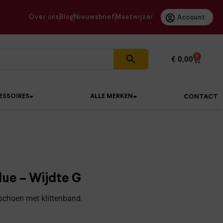
Over ons
Blog
Nieuwsbrief
Maatwijzer
Account
0
€
0,00
ESSOIRES
ALLE MERKEN
CONTACT
ue – Wijdte G
/schoen met klittenband.