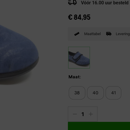
Vóór 16.00 uur besteld
Verbandpantoffels
Wandelschoenen
€
84,95
Maattabel
Levering
Maat:
38
40
41