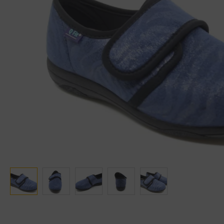
Ganter
Lowa
Verbandschoenen (externe website)
Pantoffels
GIJS
Meindl