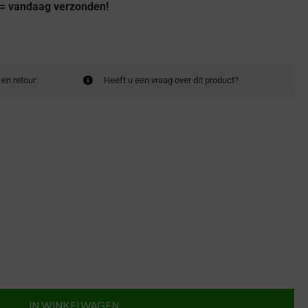
 = vandaag verzonden!
 en retour
Heeft u een vraag over dit product?
IN WINKELWAGEN