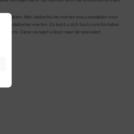
ele wondjes die er zijn kunnen door de schoenen ontlast
e middelen. Met diabetische voeten zou u sandalen voor
llen bij diabetes voeten. Zo kunt u zich toch comfortabel
uisarts. Deze verwijst u door naar de specialist.