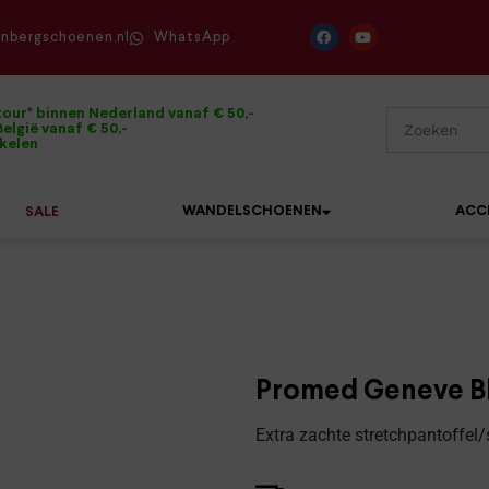
enbergschoenen.nl
WhatsApp
tour* binnen Nederland vanaf € 50,-
elgië vanaf € 50,-
ikelen
WANDELSCHOENEN
ACC
SALE
Mephisto
Sandalen
Sneakers
Solidus
Slippers
Veterschoenen
Promed Geneve Bl
Waldläufer
Sneakers
Verbandpantoffels
Extra zachte stretchpantoffel
Xsensible
Veterschoenen
Wandelschoenen