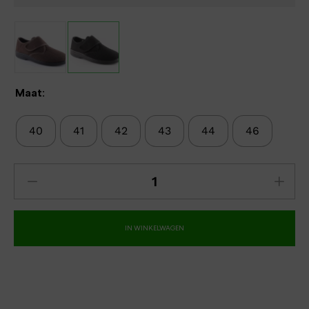
Maat:
40
41
42
43
44
46
IN WINKELWAGEN