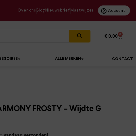
Over ons
Blog
Nieuwsbrief
Maatwijzer
Account
0
€
0,00
ESSOIRES
ALLE MERKEN
CONTACT
ARMONY FROSTY – Wijdte G
 = vandaag verzonden!