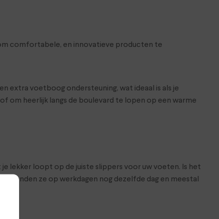
 is om comfortabele, en innovatieve producten te
 extra voetboog ondersteuning, wat ideaal is als je
nd of om heerlijk langs de boulevard te lopen op een warme
je lekker loopt op de juiste slippers voor uw voeten. Is het
ij verzenden ze op werkdagen nog dezelfde dag en meestal