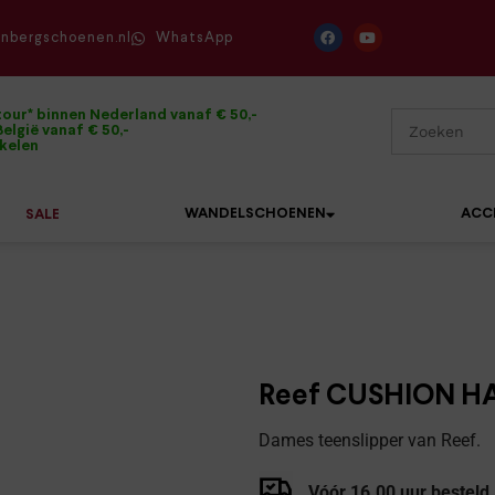
enbergschoenen.nl
WhatsApp
tour* binnen Nederland vanaf € 50,-
elgië vanaf € 50,-
ikelen
WANDELSCHOENEN
ACC
SALE
Mephisto
Sandalen
Sneakers
Solidus
Slippers
Veterschoenen
Reef CUSHION H
Waldläufer
Sneakers
Verbandpantoffels
Dames teenslipper van Reef.
Xsensible
Veterschoenen
Wandelschoenen
Vóór 16.00 uur besteld