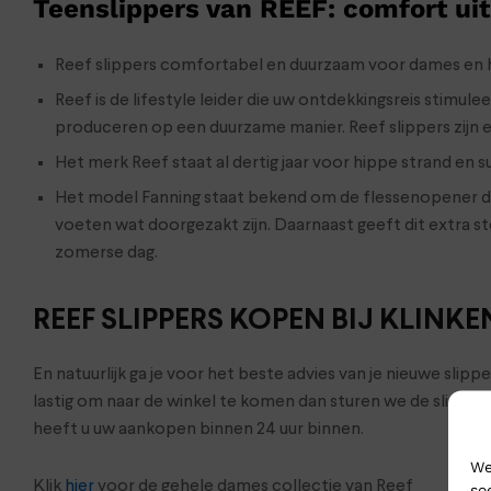
Teenslippers van REEF: comfort uit
Reef slippers comfortabel en duurzaam voor dames en 
Reef is de lifestyle leider die uw ontdekkingsreis stimu
produceren op een duurzame manier. Reef slippers zijn e
Het merk Reef staat al dertig jaar voor hippe strand en su
Het model Fanning staat bekend om de flessenopener die
voeten wat doorgezakt zijn. Daarnaast geeft dit extra st
zomerse dag.
REEF SLIPPERS KOPEN BIJ KLIN
En natuurlijk ga je voor het beste advies van je nieuwe slip
lastig om naar de winkel te komen dan sturen we de slippe
heeft u uw aankopen binnen 24 uur binnen.
We
Klik
hier
voor de gehele dames collectie van Reef
so