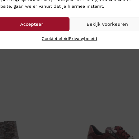
bsite, gaan we er vanuit dat je hiermee instemt.
Accepteer
Bekijk voorkeuren
Cookiebeleid
Privacybeleid