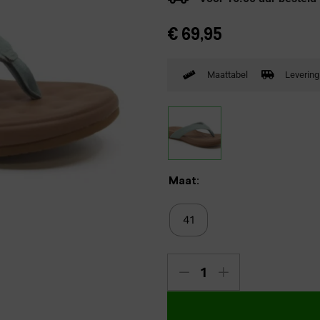
Verbandpantoffels
€
69,95
Wandelschoenen
Maattabel
Levering
Maat:
41