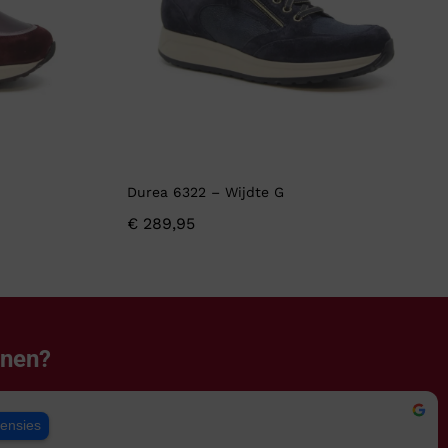
Durea 6322 – Wijdte G
€
289,95
enen?
censies