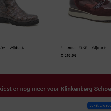
ARA – Wijdte K
Footnotes ELKE – Wijdte H
€
219,95
kiest er nog meer voor
Klinkenberg Scho
Bekijk alle re