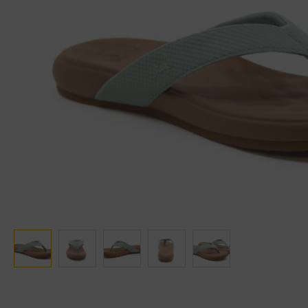
Ganter
Lowa
Verbandschoenen (externe website)
Pantoffels
GIJS
Meindl