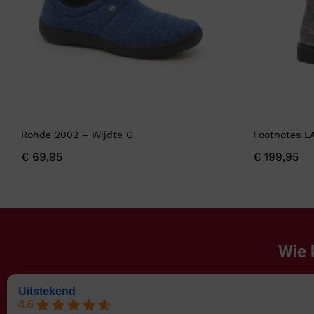
Rohde 2002 – Wijdte G
Footnotes L
€
69,95
€
199,95
Wie 
Uitstekend
4.6