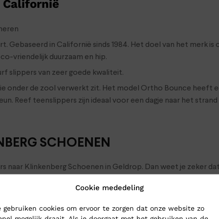
 Californië
heren
leert. Gebaseerd in Californië sinds 1984. Het doel van het merk
co-vriendelijk duurzaam en hip.
rf slippers van zeer goede kwaliteit.
 onder de zool verwerkt zit. Het model Ortho Bounce heeft een
eun. Reef teenslippers zijn ideaal voor een dagje naar het stra
KENBERG SCHOENEN
pers naar Klinkenberg Schoenen in Geldrop. Dan weet je zeker dat 
rs toch gewoon naar je op: bestel ze online in onze webshop. W
Cookie mededeling
 gebruiken cookies om ervoor te zorgen dat onze website zo
epel mogelijk draait. Als je doorgaat met het gebruiken van de