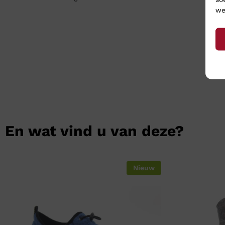
we
En wat vind u van deze?
Nieuw