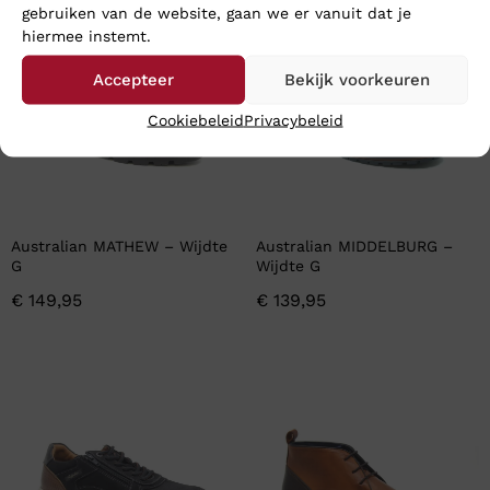
gebruiken van de website, gaan we er vanuit dat je
hiermee instemt.
Accepteer
Bekijk voorkeuren
Cookiebeleid
Privacybeleid
Australian MATHEW – Wijdte
Australian MIDDELBURG –
G
Wijdte G
€
149,95
€
139,95