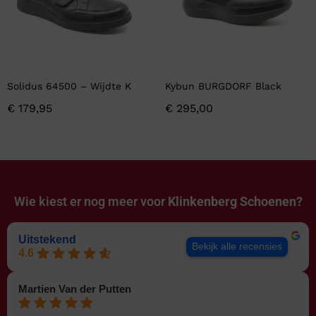
Solidus 64500 – Wijdte K
Kybun BURGDORF Black
€
179,95
€
295,00
Wie kiest er nog meer voor
Klinkenberg Schoenen?
Uitstekend
Bekijk alle recensies
4.6
Martien Van der Putten