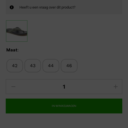
Heeft u een vraag over dit product?
Maat:
42
43
44
46
IN WINKELWAGEN