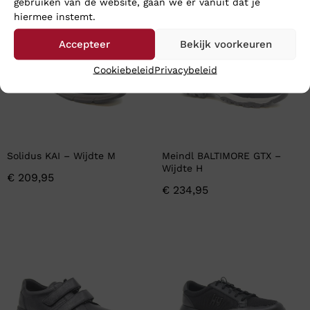
gebruiken van de website, gaan we er vanuit dat je
hiermee instemt.
Accepteer
Bekijk voorkeuren
Cookiebeleid
Privacybeleid
Solidus KAI – Wijdte M
Meindl BALTIMORE GTX –
Wijdte H
€
209,95
€
234,95