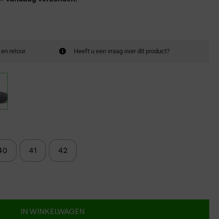
 en retour
Heeft u een vraag over dit product?
40
41
42
IN WINKELWAGEN