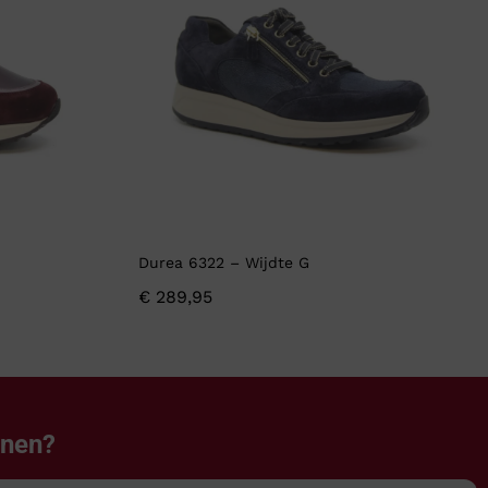
Durea 6322 – Wijdte G
€
289,95
enen?