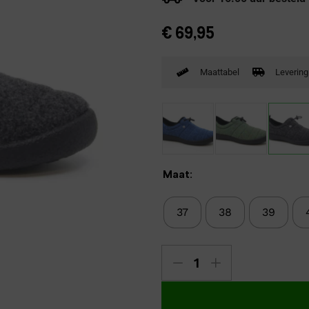
Verbandpantoffels
€
69,95
Wandelschoenen
Maattabel
Levering
Maat:
37
38
39