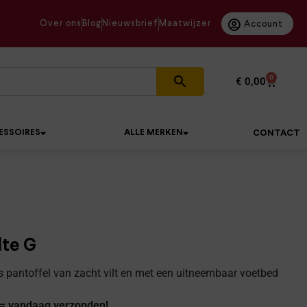
Over ons
Blog
Nieuwsbrief
Maatwijzer
Account
0
€
0,00
ESSOIRES
ALLE MERKEN
CONTACT
dte G
 pantoffel van zacht vilt en met een uitneembaar voetbed
 = vandaag verzonden!