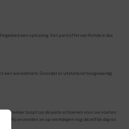
felgebied een oplossing. Een pantoffel van Rohde is dus
tot een wereldmerk. Doordat er uitsluitend hoogwaardig
 dat je lekker loopt op de juiste schoenen voor uw voeten.
bshop. Wij verzenden ze op werkdagen nog dezelfde dag en