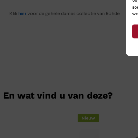
We
so
we
Klik
hier
voor de gehele dames collectie van Rohde
En wat vind u van deze?
Nieuw