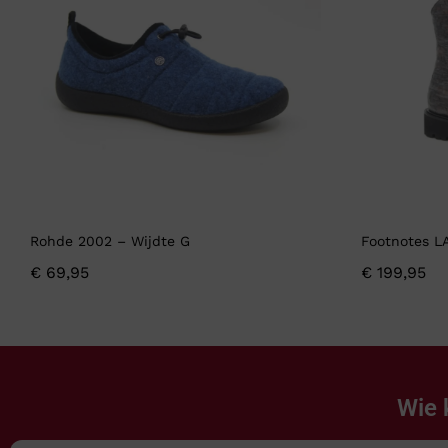
Rohde 2002 – Wijdte G
Footnotes L
€
69,95
€
199,95
Wie 