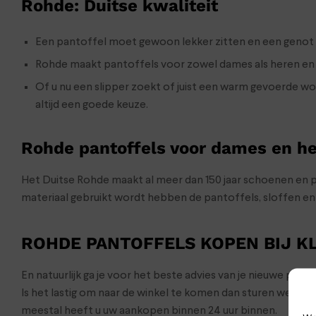
Rohde: Duitse kwaliteit
Een pantoffel moet gewoon lekker zitten en een genot z
Rohde maakt pantoffels voor zowel dames als heren en i
Of u nu een slipper zoekt of juist een warm gevoerde w
altijd een goede keuze.
Rohde pantoffels voor dames en h
Het Duitse Rohde maakt al meer dan 150 jaar schoenen en p
materiaal gebruikt wordt hebben de pantoffels, sloffen e
ROHDE PANTOFFELS KOPEN BIJ 
En natuurlijk ga je voor het beste advies van je nieuwe pan
Is het lastig om naar de winkel te komen dan sturen we de
meestal heeft u uw aankopen binnen 24 uur binnen.