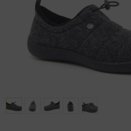
Ganter
Lowa
Verbandschoenen (externe website)
Pantoffels
GIJS
Meindl