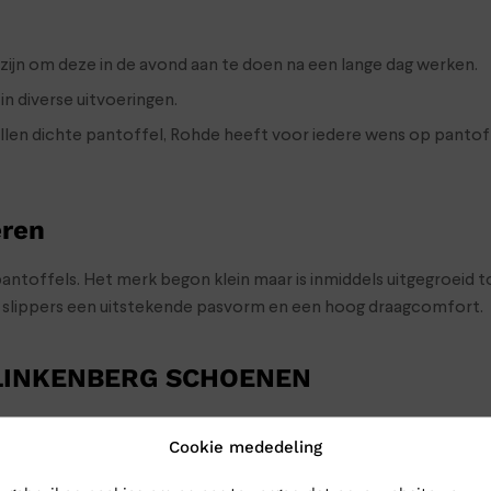
ijn om deze in de avond aan te doen na een lange dag werken.
n diverse uitvoeringen.
ollen dichte pantoffel, Rohde heeft voor iedere wens op pantof
eren
antoffels. Het merk begon klein maar is inmiddels uitgegroeid 
n slippers een uitstekende pasvorm en een hoog draagcomfort.
KLINKENBERG SCHOENEN
toffels naar Klinkenberg Schoenen in Geldrop. Dan weet je zeker
Cookie mededeling
 schoenen toch gewoon naar je op: bestel ze online in onze we