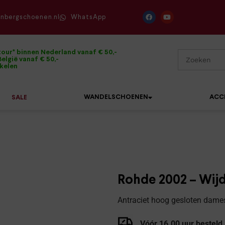
enbergschoenen.nl
WhatsApp
tour* binnen Nederland vanaf € 50,-
elgië vanaf € 50,-
ikelen
WANDELSCHOENEN
ACC
SALE
Mephisto
Sandalen
Sneakers
Solidus
Slippers
Veterschoenen
Rohde 2002 – Wij
Waldläufer
Sneakers
Verbandpantoffels
Antraciet hoog gesloten dames
Xsensible
Veterschoenen
Wandelschoenen
Vóór 16.00 uur besteld