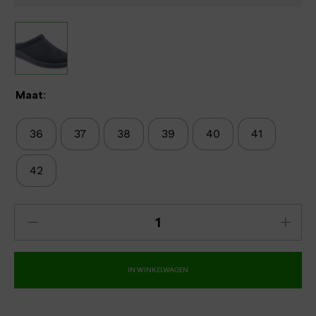
Maat:
36
37
38
39
40
41
42
IN WINKELWAGEN