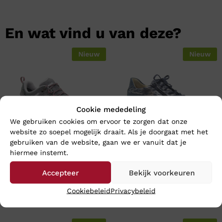
En wat vind u van deze?
Nieuw
Nieuw
Cookie mededeling
We gebruiken cookies om ervoor te zorgen dat onze
website zo soepel mogelijk draait. Als je doorgaat met het
gebruiken van de website, gaan we er vanuit dat je
hiermee instemt.
Meindl LITE TRAIL LADY GTX
Finn Comfort OTARU –
– Wijdte H
Wijdte H
Accepteer
Bekijk voorkeuren
€
209,95
€
249,95
Cookiebeleid
Privacybeleid