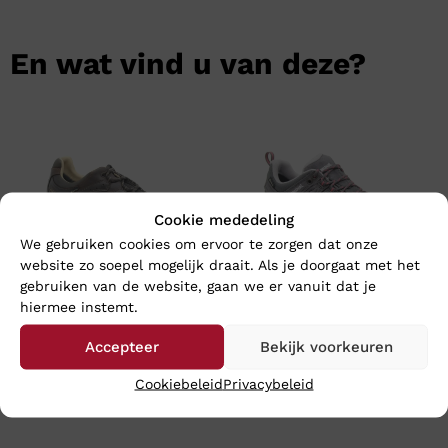
En wat vind u van deze?
Cookie mededeling
We gebruiken cookies om ervoor te zorgen dat onze
website zo soepel mogelijk draait. Als je doorgaat met het
gebruiken van de website, gaan we er vanuit dat je
hiermee instemt.
Meindl CARACAS GTX –
Meindl LITE TRAIL LADY GTX
Wijdte H
– Wijdte H
Accepteer
Bekijk voorkeuren
€
259,95
€
209,95
Cookiebeleid
Privacybeleid