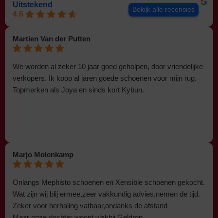
Uitstekend
Bekijk alle recensies
4.6
Martien Van der Putten
We worden al zeker 10 jaar goed geholpen, door vriendelijke
verkopers. Ik koop al jaren goede schoenen voor mijn rug.
Topmerken als Joya en sinds kort Kybun.
Marjo Molenkamp
Onlangs Mephisto schoenen en Xensible schoenen gekocht.
Wat zijn wij blij ermee,zeer vakkundig advies,nemen de tijd.
Zeker voor herhaling vatbaar,ondanks de afstand
Maar onze dochter woont vlakbij Geldrop.