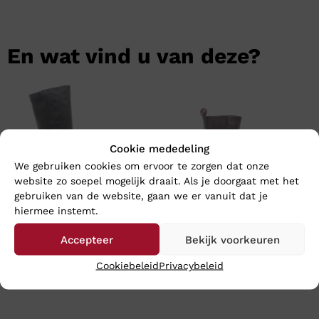
En wat vind u van deze?
Cookie mededeling
We gebruiken cookies om ervoor te zorgen dat onze
website zo soepel mogelijk draait. Als je doorgaat met het
gebruiken van de website, gaan we er vanuit dat je
hiermee instemt.
Accepteer
Bekijk voorkeuren
DL SPORT GRANDIOSA NERO
DL SPORT LIA BORDO
€
219,95
€
214,95
Cookiebeleid
Privacybeleid