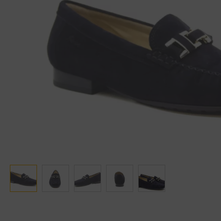
Ganter
Lowa
Verbandschoenen (externe website)
Pantoffels
GIJS
Meindl