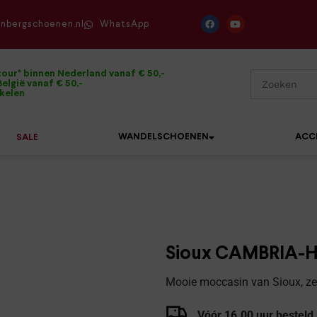
enbergschoenen.nl
WhatsApp
tour* binnen Nederland vanaf € 50,-
elgië vanaf € 50,-
ikelen
WANDELSCHOENEN
ACC
SALE
Mephisto
Sandalen
Sneakers
Solidus
Slippers
Veterschoenen
Sioux CAMBRIA-H
Waldläufer
Sneakers
Verbandpantoffels
Mooie moccasin van Sioux, zee
Xsensible
Veterschoenen
Wandelschoenen
Vóór 16.00 uur besteld