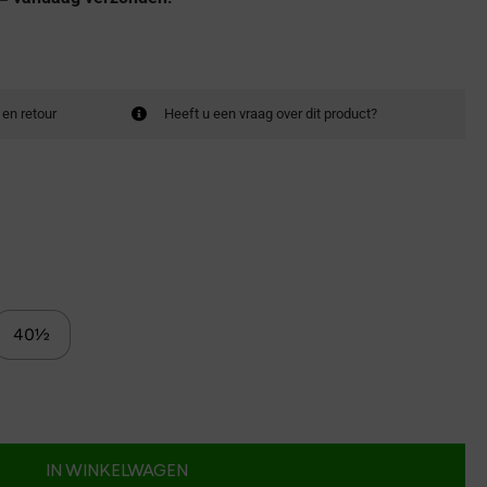
 en retour
Heeft u een vraag over dit product?
40½
IN WINKELWAGEN