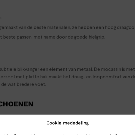
s.
n gemaakt van de beste materialen, ze hebben een hoog draagc
et beste passen, met name door de goede hielgrip.
subtiele blikvanger een element van metaal. De mocassin is me
bberzool met platte hak maakt het draag- en loopcomfort van 
r de wat bredere voet.
SCHOENEN
oenen naar Klinkenberg Schoenen in Geldrop. Dan weet je zeker d
Cookie mededeling
choenen toch gewoon naar je op: bestel ze online in onze webs