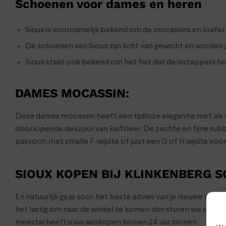
Schoenen voor dames en heren
Sioux is voornamelijk bekend om de mocassins en loafer
De schoenen van Sioux zijn licht van gewicht en worde
Sioux staat ook bekend om het feit dat de instappers h
DAMES MOCASSIN
:
Deze dames mocassin heeft een tijdloze elegantie met als 
doorlopende dekzool van kalfsleer. De zachte en fijne ru
pasvorm met smalle F-wijdte of juist een G of H wijdte voo
SIOUX KOPEN BIJ KLINKENBERG 
En natuurlijk ga je voor het beste advies van je nieuwe sch
het lastig om naar de winkel te komen dan sturen we de s
meestal heeft u uw aankopen binnen 24 uur binnen.