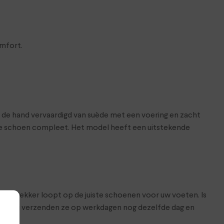
omfort.
t de hand vervaardigd van suède met een voering en zacht
de schoen compleet. Het model heeft een uitstekende
at je lekker loopt op de juiste schoenen voor uw voeten. Is
hop. Wij verzenden ze op werkdagen nog dezelfde dag en