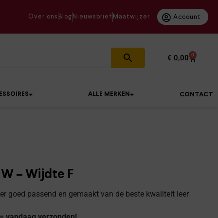
Over ons
Blog
Nieuwsbrief
Maatwijzer
Account
0
€
0,00
ESSOIRES
ALLE MERKEN
CONTACT
W – Wijdte F
r goed passend en gemaakt van de beste kwaliteit leer
 = vandaag verzonden!