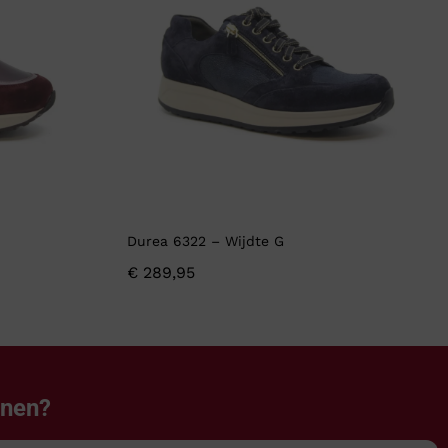
Durea 6322 – Wijdte G
€
289,95
enen?