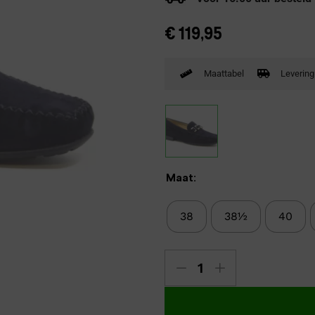
Verbandpantoffels
€
119,95
Wandelschoenen
Maattabel
Levering
Maat:
38
38½
40