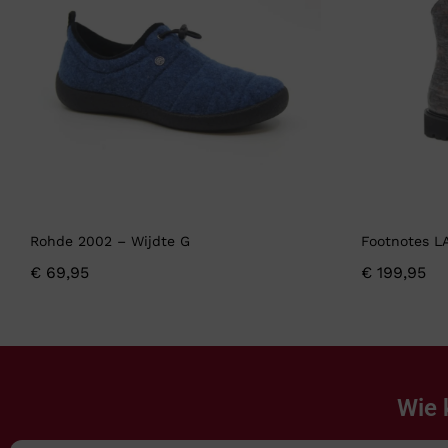
Rohde 2002 – Wijdte G
Footnotes L
€
69,95
€
199,95
Wie 