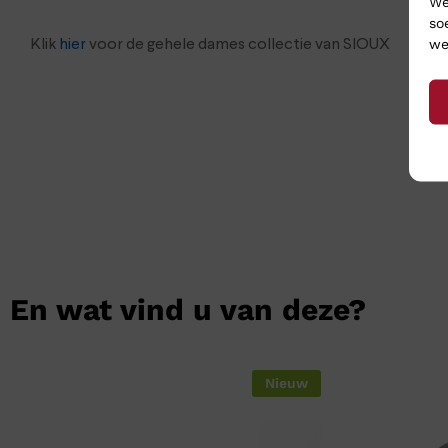
We
so
we
Klik
hier
voor de gehele dames collectie van SIOUX
En wat vind u van deze?
Nieuw