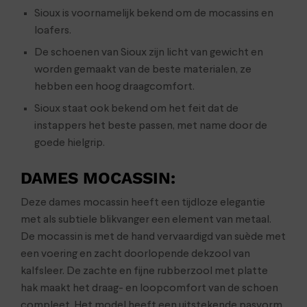
Sioux is voornamelijk bekend om de mocassins en
loafers.
De schoenen van Sioux zijn licht van gewicht en
worden gemaakt van de beste materialen, ze
hebben een hoog draagcomfort.
Sioux staat ook bekend om het feit dat de
instappers het beste passen, met name door de
goede hielgrip.
DAMES MOCASSIN
:
Deze dames mocassin heeft een tijdloze elegantie
met als subtiele blikvanger een element van metaal.
De mocassin is met de hand vervaardigd van suède met
een voering en zacht doorlopende dekzool van
kalfsleer. De zachte en fijne rubberzool met platte
hak maakt het draag- en loopcomfort van de schoen
compleet. Het model heeft een uitstekende pasvorm