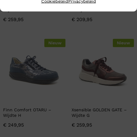
Cookiebeleid
Privacybeleid
Meindl CARACAS GTX –
Meindl LITE TRAIL LADY GTX
Wijdte H
– Wijdte H
€
259,95
€
209,95
Nieuw
Nieuw
Finn Comfort OTARU –
Xsensible GOLDEN GATE –
Wijdte H
Wijdte G
€
249,95
€
259,95