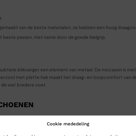
s.
n gemaakt van de beste materialen, ze hebben een hoog draagc
et beste passen, met name door de goede hielgrip.
subtiele blikvanger een element van metaal. De mocassin is me
bberzool met platte hak maakt het draag- en loopcomfort van 
r de wat bredere voet.
SCHOENEN
oenen naar Klinkenberg Schoenen in Geldrop. Dan weet je zeker d
Cookie mededeling
choenen toch gewoon naar je op: bestel ze online in onze webs