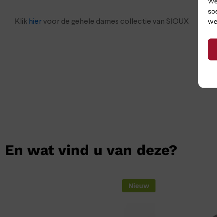
We
so
we
Klik
hier
voor de gehele dames collectie van SIOUX
En wat vind u van deze?
Nieuw