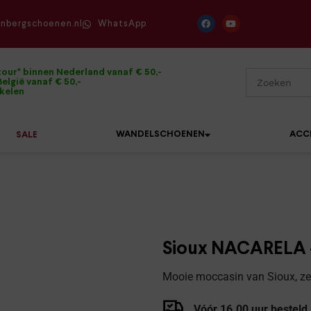
enbergschoenen.nl
WhatsApp
tour* binnen Nederland vanaf € 50,-
elgië vanaf € 50,-
ikelen
WANDELSCHOENEN
ACC
SALE
Mephisto
Sandalen
Sneakers
Solidus
Slippers
Veterschoenen
Sioux NACARELA 
Waldläufer
Sneakers
Verbandpantoffels
Mooie moccasin van Sioux, zee
Xsensible
Veterschoenen
Wandelschoenen
Vóór 16.00 uur besteld