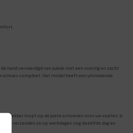
omfort.
t de hand vervaardigd van suède met een voering en zacht
de schoen compleet. Het model heeft een uitstekende
at je lekker loopt op de juiste schoenen voor uw voeten. Is
hop. Wij verzenden ze op werkdagen nog dezelfde dag en