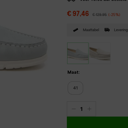
Verbandpantoffels
€
97,46
€
129,95
(-25%)
Wandelschoenen
Maattabel
Levering
Maat:
41