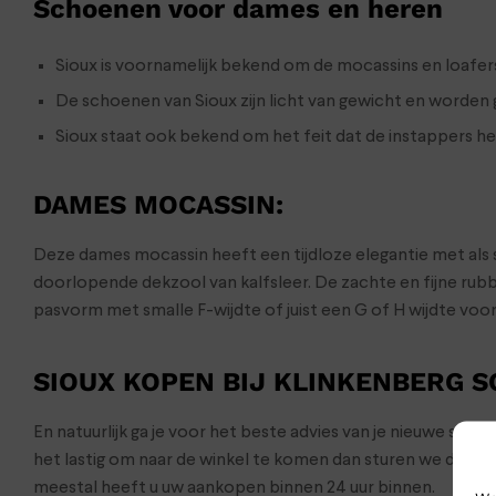
Schoenen voor dames en heren
Sioux is voornamelijk bekend om de mocassins en loafer
De schoenen van Sioux zijn licht van gewicht en worde
Sioux staat ook bekend om het feit dat de instappers h
DAMES MOCASSIN
:
Deze dames mocassin heeft een tijdloze elegantie met als 
doorlopende dekzool van kalfsleer. De zachte en fijne ru
pasvorm met smalle F-wijdte of juist een G of H wijdte voo
SIOUX KOPEN BIJ KLINKENBERG 
En natuurlijk ga je voor het beste advies van je nieuwe sch
het lastig om naar de winkel te komen dan sturen we de s
meestal heeft u uw aankopen binnen 24 uur binnen.