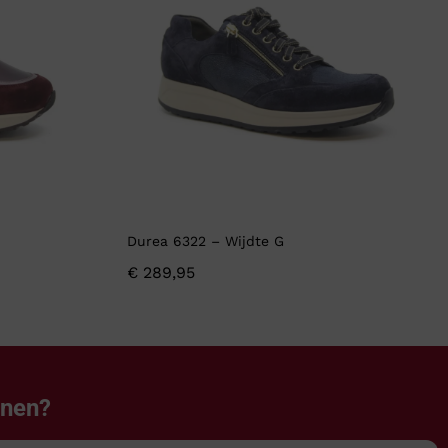
Durea 6322 – Wijdte G
€
289,95
enen?