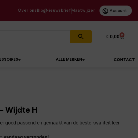
Over ons
Blog
Nieuwsbrief
Maatwijzer
Account
0
€
0,00
ESSOIRES
ALLE MERKEN
CONTACT
– Wijdte H
r goed passend en gemaakt van de beste kwaliteit leer
 = vandaag verzonden!