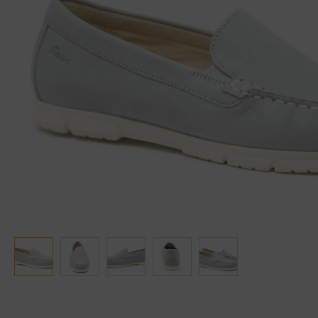
Ganter
Lowa
Verbandschoenen (externe website)
Pantoffels
GIJS
Meindl