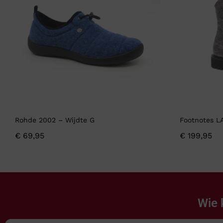
Rohde 2002 – Wijdte G
Footnotes L
€
69,95
€
199,95
Wie 