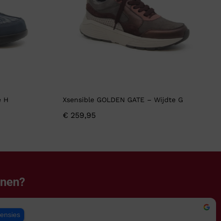
e H
Xsensible GOLDEN GATE – Wijdte G
€
259,95
enen?
censies