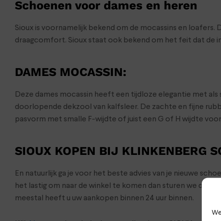
Schoenen voor dames en heren
Sioux is voornamelijk bekend om de mocassins en loafers. 
draagcomfort. Sioux staat ook bekend om het feit dat de i
DAMES MOCASSIN
:
Deze dames mocassin heeft een tijdloze elegantie met als 
doorlopende dekzool van kalfsleer. De zachte en fijne ru
pasvorm met smalle F-wijdte of juist een G of H wijdte voo
SIOUX KOPEN BIJ KLINKENBERG 
En natuurlijk ga je voor het beste advies van je nieuwe sch
het lastig om naar de winkel te komen dan sturen we de s
meestal heeft u uw aankopen binnen 24 uur binnen.
We