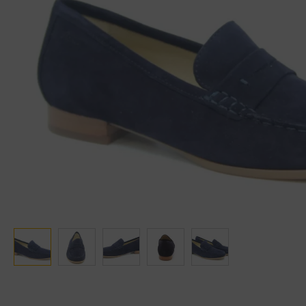
Ganter
Lowa
Verbandschoenen (externe website)
Pantoffels
GIJS
Meindl