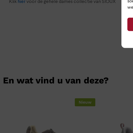
so
Klik
hier
voor de gehele dames collectie van SIOUX
we
En wat vind u van deze?
Nieuw