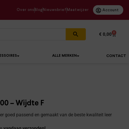
Over ons
Blog
Nieuwsbrief
Maatwijzer
Account
0
€
0,00
ESSOIRES
ALLE MERKEN
CONTACT
00 – Wijdte F
r goed passend en gemaakt van de beste kwaliteit leer
 = vandaag verzonden!