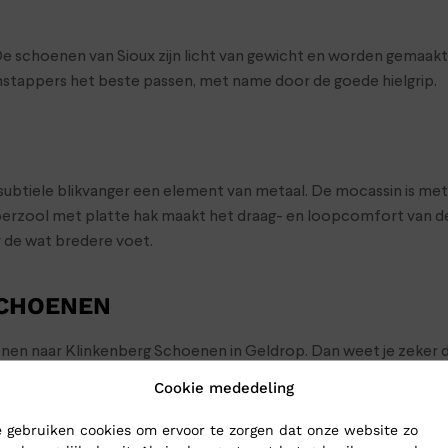
De schoenen van Sioux zijn licht van gewicht en worden gemaak
nstappers het beste passen, met name door de goede hielgrip.
subtiele blikvanger een element van metaal. De mocassin is me
bberzool met platte hak maakt het draag- en loopcomfort van 
r de wat bredere voet.
SCHOENEN
oenen naar Klinkenberg Schoenen in Geldrop. Dan weet je zeker d
choenen toch gewoon naar je op: bestel ze online in onze webs
Cookie mededeling
 gebruiken cookies om ervoor te zorgen dat onze website zo