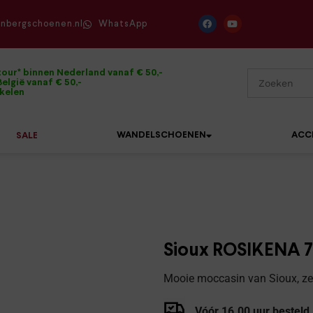
enbergschoenen.nl
WhatsApp
tour* binnen Nederland vanaf € 50,-
elgië vanaf € 50,-
ikelen
WANDELSCHOENEN
ACC
SALE
Mephisto
Sandalen
Sneakers
Solidus
Slippers
Veterschoenen
Sioux ROSIKENA 7
Waldläufer
Sneakers
Verbandpantoffels
Mooie moccasin van Sioux, zee
Xsensible
Veterschoenen
Wandelschoenen
Vóór 16.00 uur besteld