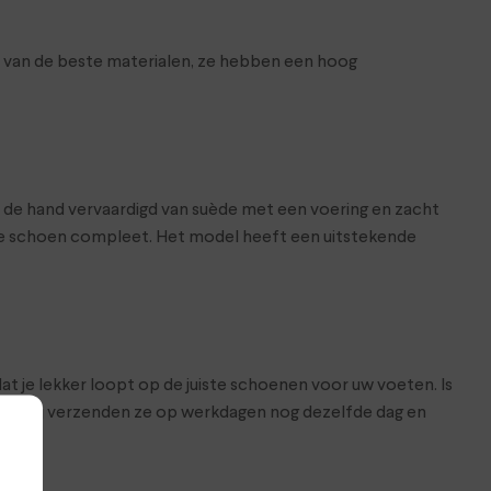
t van de beste materialen, ze hebben een hoog
t de hand vervaardigd van suède met een voering en zacht
de schoen compleet. Het model heeft een uitstekende
at je lekker loopt op de juiste schoenen voor uw voeten. Is
hop. Wij verzenden ze op werkdagen nog dezelfde dag en