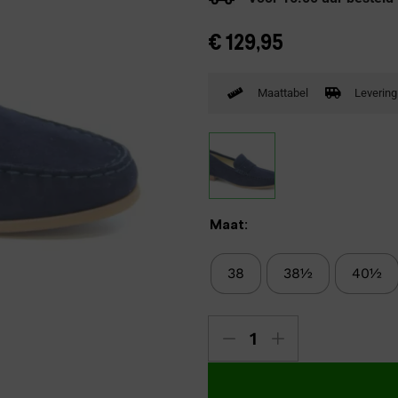
Verbandpantoffels
€
129,95
Wandelschoenen
Maattabel
Levering
Maat:
38
38½
40½