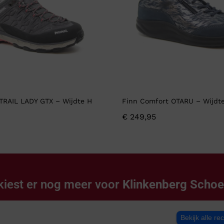
 TRAIL LADY GTX – Wijdte H
Finn Comfort OTARU – Wijdt
€
249,95
kiest er nog meer voor
Klinkenberg Scho
Bekijk alle re