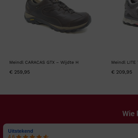
Meindl CARACAS GTX – Wijdte H
Meindl LITE
€
259,95
€
209,95
Wie 
Uitstekend
4.6